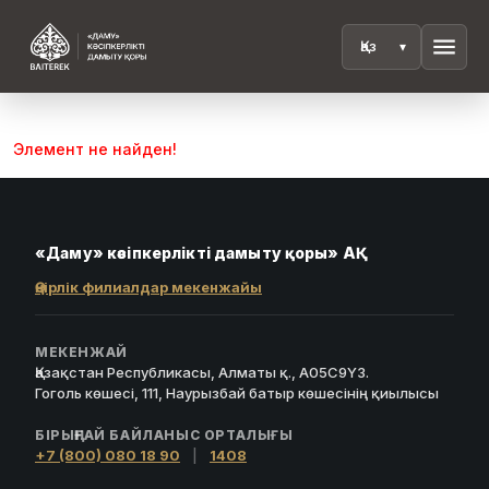
menu
Элемент не найден!
«Даму» кәсіпкерлікті дамыту қоры» АҚ
Өңірлік филиалдар мекенжайы
МЕКЕНЖАЙ
Қазақстан Республикасы, Алматы қ., A05C9Y3.
Гоголь көшесі, 111, Наурызбай батыр көшесінің қиылысы
БІРЫҢҒАЙ БАЙЛАНЫС ОРТАЛЫҒЫ
+7 (800) 080 18 90
|
1408