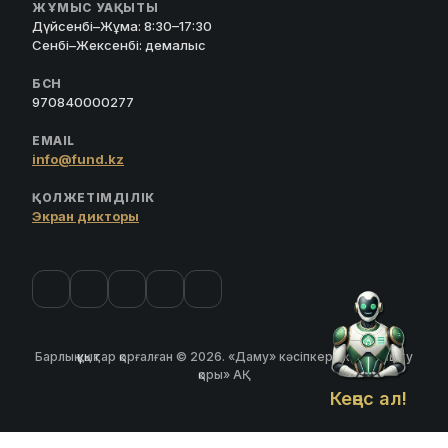
ЖҰМЫС УАҚЫТЫ
Дүйсенбі–Жұма: 8:30–17:30
Сенбі–Жексенбі: демалыс
БСН
970840000277
EMAIL
info@fund.kz
ҚОЛЖЕТІМДІЛІК
Экран дикторы
Барлық құқықтар қорғалған © 2026. «Даму» кәсіпкерлікті дамыту
қоры» АҚ
Кеңес ал!