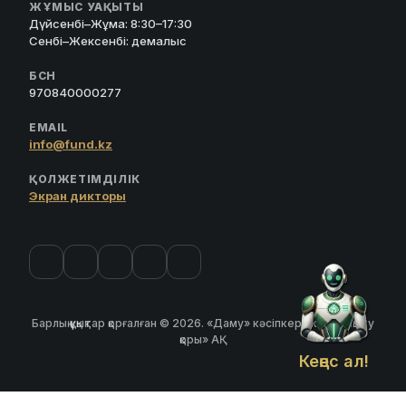
ЖҰМЫС УАҚЫТЫ
Дүйсенбі–Жұма: 8:30–17:30
Сенбі–Жексенбі: демалыс
БСН
970840000277
EMAIL
info@fund.kz
ҚОЛЖЕТІМДІЛІК
Экран дикторы
Барлық құқықтар қорғалған © 2026. «Даму» кәсіпкерлікті дамыту
қоры» АҚ
Кеңес ал!