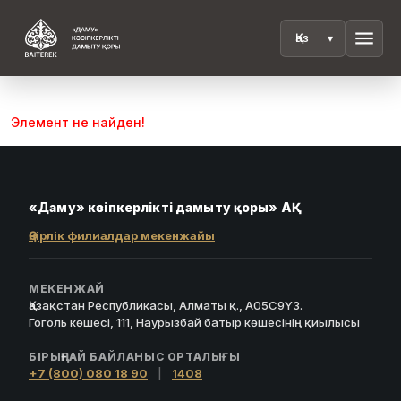
menu
Элемент не найден!
«Даму» кәсіпкерлікті дамыту қоры» АҚ
Өңірлік филиалдар мекенжайы
МЕКЕНЖАЙ
Қазақстан Республикасы, Алматы қ., A05C9Y3.
Гоголь көшесі, 111, Наурызбай батыр көшесінің қиылысы
БІРЫҢҒАЙ БАЙЛАНЫС ОРТАЛЫҒЫ
+7 (800) 080 18 90
|
1408