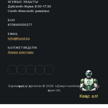
ЖҰМЫС УАҚЫТЫ
Дүйсенбі–Жұма: 8:30–17:30
Сенбі–Жексенбі: демалыс
БСН
970840000277
EMAIL
info@fund.kz
ҚОЛЖЕТІМДІЛІК
Экран дикторы
Барлық құқықтар қорғалған © 2026. «Даму» кәсіпкерлікті дамыту
қоры» АҚ
Кеңес ал!