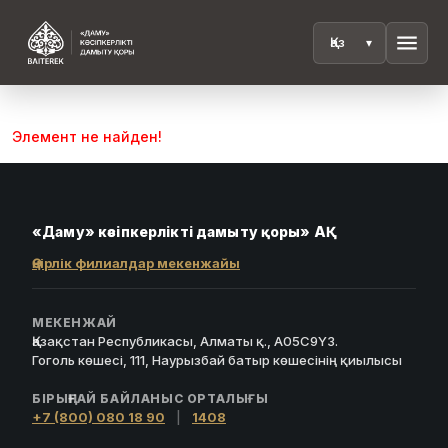
menu
Элемент не найден!
«Даму» кәсіпкерлікті дамыту қоры» АҚ
Өңірлік филиалдар мекенжайы
МЕКЕНЖАЙ
Қазақстан Республикасы, Алматы қ., A05C9Y3.
Гоголь көшесі, 111, Наурызбай батыр көшесінің қиылысы
БІРЫҢҒАЙ БАЙЛАНЫС ОРТАЛЫҒЫ
+7 (800) 080 18 90
|
1408