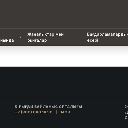
Жаңалықтар мен
Бағдарламаларды
▼
йында
оқиғалар
есебі
БІРЫҢҒАЙ БАЙЛАНЫС ОРТАЛЫҒЫ
Ж
+7 (800) 080 18 90
|
1408
Д
С