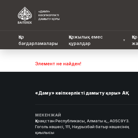
Қор
Қаржылық емес
Қор
▼
бағдарламалары
құралдар
жа
Элемент не найден!
«Даму» кәсіпкерлікті дамыту қоры» АҚ
МЕКЕНЖАЙ
Қазақстан Республикасы, Алматы қ., A05C9Y3.
Гоголь көшесі, 111, Наурызбай батыр көшесінің
қиылысы