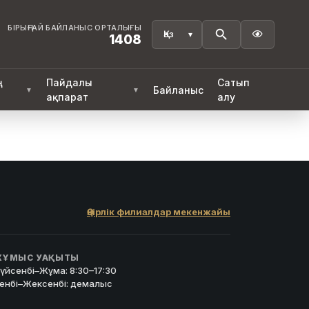
БІРЫҢҒАЙ БАЙЛАНЫС ОРТАЛЫҒЫ

1408
ң
Пайдалы
Сатып
Байланыс
▼
▼
ақпарат
алу
Өңірлік филиалдар мекенжайы
ҰМЫС УАҚЫТЫ
үйсенбі–Жұма: 8:30–17:30
енбі–Жексенбі: демалыс