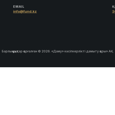
EMAIL
Қ
info@fund.kz
Э
Барлық құқықтар қорғалған © 2026. «Даму» кәсіпкерлікті дамыту қоры» АҚ