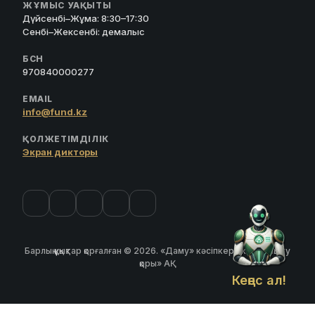
ЖҰМЫС УАҚЫТЫ
Дүйсенбі–Жұма: 8:30–17:30
Сенбі–Жексенбі: демалыс
БСН
970840000277
EMAIL
info@fund.kz
ҚОЛЖЕТІМДІЛІК
Экран дикторы
Барлық құқықтар қорғалған © 2026. «Даму» кәсіпкерлікті дамыту
қоры» АҚ
Кеңес ал!