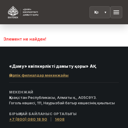
menu
Элемент не найден!
«Даму» кәсіпкерлікті дамыту қоры» АҚ
Өңірлік филиалдар мекенжайы
МЕКЕНЖАЙ
Қазақстан Республикасы, Алматы қ., A05C9Y3.
Гоголь көшесі, 111, Наурызбай батыр көшесінің қиылысы
БІРЫҢҒАЙ БАЙЛАНЫС ОРТАЛЫҒЫ
+7 (800) 080 18 90
|
1408