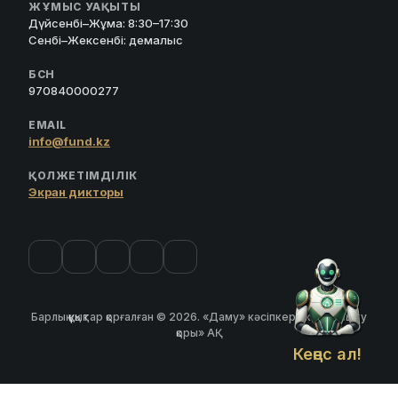
ЖҰМЫС УАҚЫТЫ
Дүйсенбі–Жұма: 8:30–17:30
Сенбі–Жексенбі: демалыс
БСН
970840000277
EMAIL
info@fund.kz
ҚОЛЖЕТІМДІЛІК
Экран дикторы
Барлық құқықтар қорғалған © 2026. «Даму» кәсіпкерлікті дамыту
қоры» АҚ
Кеңес ал!