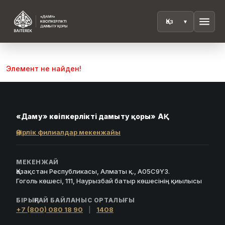
menu
Элемент не найден!
«Даму» кәсіпкерлікті дамыту қоры» АҚ
Өңірлік филиалдар мекенжайы
МЕКЕНЖАЙ
Қазақстан Республикасы, Алматы қ., A05C9Y3.
Гоголь көшесі, 111, Наурызбай батыр көшесінің қиылысы
БІРЫҢҒАЙ БАЙЛАНЫС ОРТАЛЫҒЫ
+7 (800) 080 18 90
|
1408