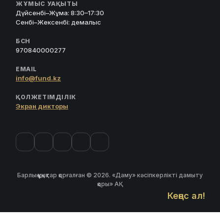
ЖҰМЫС УАҚЫТЫ
Дүйсенбі–Жұма: 8:30–17:30
Сенбі–Жексенбі: демалыс
БСН
970840000277
EMAIL
info@fund.kz
ҚОЛЖЕТІМДІЛІК
Экран дикторы
Барлық құқықтар қорғалған © 2026. «Даму» кәсіпкерлікті дамыту
қоры» АҚ
Кеңес ал!