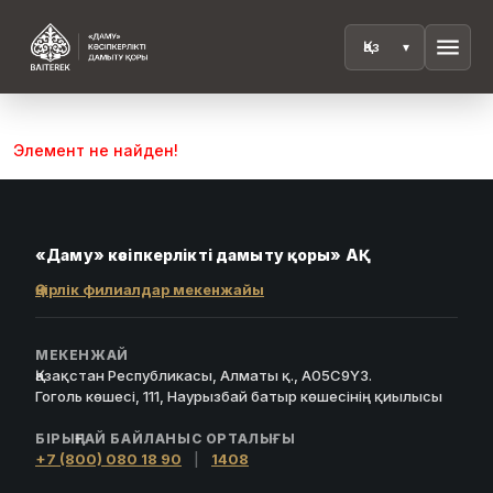
menu
Элемент не найден!
«Даму» кәсіпкерлікті дамыту қоры» АҚ
Өңірлік филиалдар мекенжайы
МЕКЕНЖАЙ
Қазақстан Республикасы, Алматы қ., A05C9Y3.
Гоголь көшесі, 111, Наурызбай батыр көшесінің қиылысы
БІРЫҢҒАЙ БАЙЛАНЫС ОРТАЛЫҒЫ
+7 (800) 080 18 90
|
1408