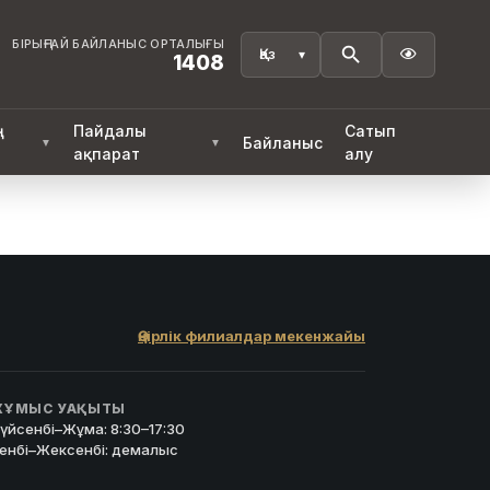
БІРЫҢҒАЙ БАЙЛАНЫС ОРТАЛЫҒЫ

1408
ң
Пайдалы
Сатып
Байланыс
▼
▼
ақпарат
алу
Өңірлік филиалдар мекенжайы
ҰМЫС УАҚЫТЫ
үйсенбі–Жұма: 8:30–17:30
енбі–Жексенбі: демалыс