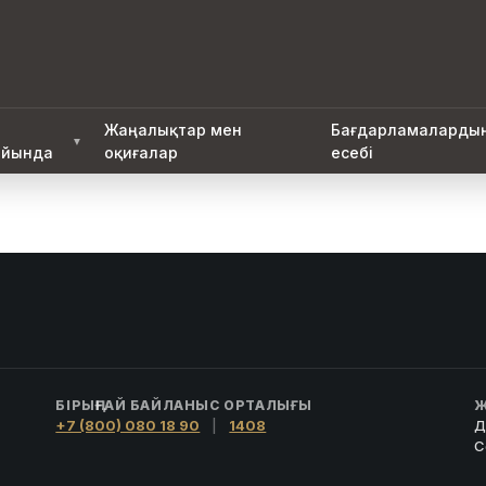
Жаңалықтар мен
Бағдарламаларды
▼
йында
оқиғалар
есебі
БІРЫҢҒАЙ БАЙЛАНЫС ОРТАЛЫҒЫ
Ж
+7 (800) 080 18 90
|
1408
Д
С