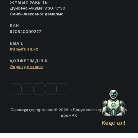
ЖҰМЫС УАҚЫТЫ
Дүйсенбі–Жұма: 8:30–17:30
Сенбі–Жексенбі: демалыс
БСН
970840000277
EMAIL
info@fund.kz
ҚОЛЖЕТІМДІЛІК
Экран дикторы
Барлық құқықтар қорғалған © 2026. «Даму» кәсіпкерлікті дамыту
қоры» АҚ
Кеңес ал!