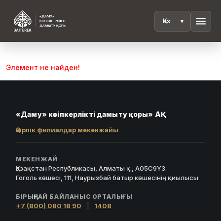
menu
Элемент не найден!
«Даму» кәсіпкерлікті дамыту қоры» АҚ
Өңірлік филиалдар мекенжайы
МЕКЕНЖАЙ
Қазақстан Республикасы, Алматы қ., A05C9Y3.
Гоголь көшесі, 111, Наурызбай батыр көшесінің қиылысы
БІРЫҢҒАЙ БАЙЛАНЫС ОРТАЛЫҒЫ
+7 (800) 080 18 90
|
1408