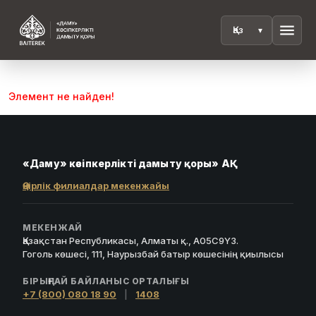
menu
Элемент не найден!
«Даму» кәсіпкерлікті дамыту қоры» АҚ
Өңірлік филиалдар мекенжайы
МЕКЕНЖАЙ
Қазақстан Республикасы, Алматы қ., A05C9Y3.
Гоголь көшесі, 111, Наурызбай батыр көшесінің қиылысы
БІРЫҢҒАЙ БАЙЛАНЫС ОРТАЛЫҒЫ
+7 (800) 080 18 90
|
1408