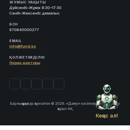
ЖҰМЫС УАҚЫТЫ
Дүйсенбі–Жұма: 8:30–17:30
Сенбі–Жексенбі: демалыс
БСН
970840000277
EMAIL
info@fund.kz
ҚОЛЖЕТІМДІЛІК
Экран дикторы
Барлық құқықтар қорғалған © 2026. «Даму» кәсіпкерлікті дамыту
қоры» АҚ
Кеңес ал!