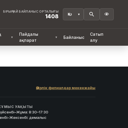
БІРЫҢҒАЙ БАЙЛАНЫС ОРТАЛЫҒЫ

1408
ң
Пайдалы
Сатып
Байланыс
▼
▼
ақпарат
алу
Өңірлік филиалдар мекенжайы
ҰМЫС УАҚЫТЫ
үйсенбі–Жұма: 8:30–17:30
енбі–Жексенбі: демалыс