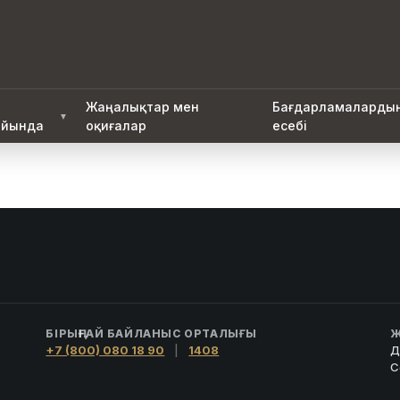
Жаңалықтар мен
Бағдарламаларды
▼
йында
оқиғалар
есебі
БІРЫҢҒАЙ БАЙЛАНЫС ОРТАЛЫҒЫ
Ж
+7 (800) 080 18 90
|
1408
Д
С