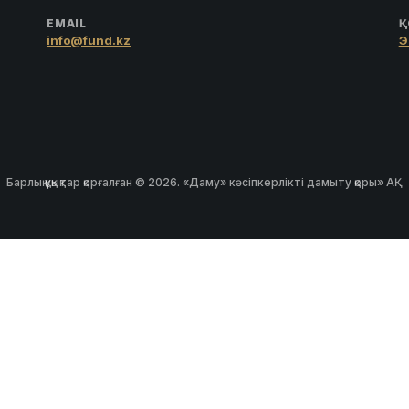
EMAIL
Қ
info@fund.kz
Э
Барлық құқықтар қорғалған © 2026. «Даму» кәсіпкерлікті дамыту қоры» АҚ