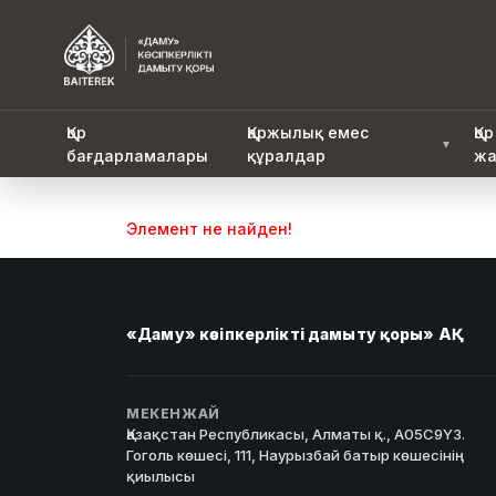
Қор
Қаржылық емес
Қор
▼
бағдарламалары
құралдар
жа
Элемент не найден!
«Даму» кәсіпкерлікті дамыту қоры» АҚ
МЕКЕНЖАЙ
Қазақстан Республикасы, Алматы қ., A05C9Y3.
Гоголь көшесі, 111, Наурызбай батыр көшесінің
қиылысы