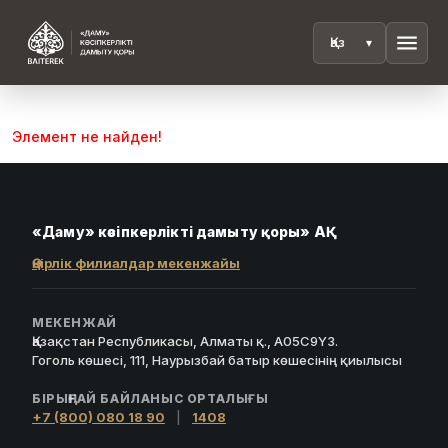
menu
Элемент не найден!
«Даму» кәсіпкерлікті дамыту қоры» АҚ
Өңірлік филиалдар мекенжайы
МЕКЕНЖАЙ
Қазақстан Республикасы, Алматы қ., A05C9Y3.
Гоголь көшесі, 111, Наурызбай батыр көшесінің қиылысы
БІРЫҢҒАЙ БАЙЛАНЫС ОРТАЛЫҒЫ
+7 (800) 080 18 90
|
1408