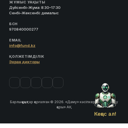
ЖҰМЫС УАҚЫТЫ
Дүйсенбі–Жұма: 8:30–17:30
Сенбі–Жексенбі: демалыс
БСН
970840000277
EMAIL
info@fund.kz
ҚОЛЖЕТІМДІЛІК
Экран дикторы
Барлық құқықтар қорғалған © 2026. «Даму» кәсіпкерлікті дамыту
қоры» АҚ
Кеңес ал!