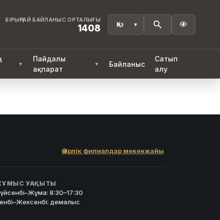
БІРЫҢҒАЙ БАЙЛАНЫС ОРТАЛЫҒЫ

1408
ң
Пайдалы
Сатып
Байланыс
▼
▼
ақпарат
алу
Өңірлік филиалдар мекенжайы
ҰМЫС УАҚЫТЫ
үйсенбі–Жұма: 8:30–17:30
енбі–Жексенбі: демалыс