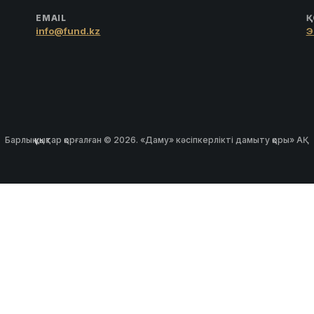
EMAIL
Қ
info@fund.kz
Э
Барлық құқықтар қорғалған © 2026. «Даму» кәсіпкерлікті дамыту қоры» АҚ