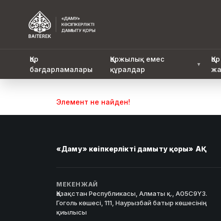
Қор
Қаржылық емес
Қор
▼
бағдарламалары
құралдар
жа
Элемент не найден!
«Даму» кәсіпкерлікті дамыту қоры» АҚ
МЕКЕНЖАЙ
Қазақстан Республикасы, Алматы қ., A05C9Y3.
Гоголь көшесі, 111, Наурызбай батыр көшесінің
қиылысы