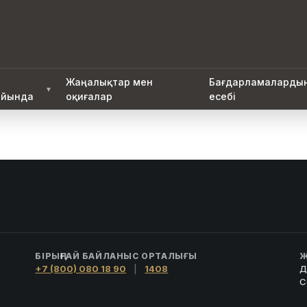
Жаңалықтар мен
Бағдарламаларды
▼
йында
оқиғалар
есебі
БІРЫҢҒАЙ БАЙЛАНЫС ОРТАЛЫҒЫ
Ж
+7 (800) 080 18 90
|
1408
Д
С