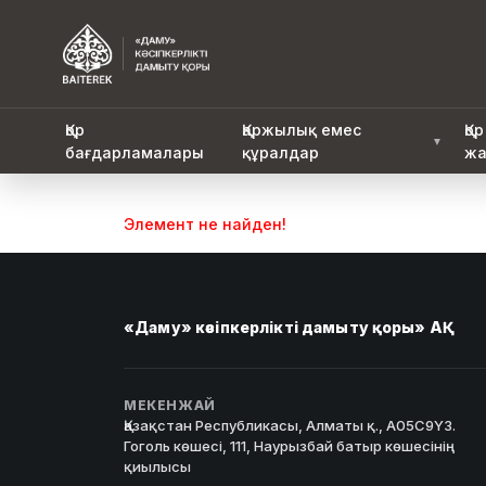
Қор
Қаржылық емес
Қор
▼
бағдарламалары
құралдар
жа
Элемент не найден!
«Даму» кәсіпкерлікті дамыту қоры» АҚ
МЕКЕНЖАЙ
Қазақстан Республикасы, Алматы қ., A05C9Y3.
Гоголь көшесі, 111, Наурызбай батыр көшесінің
қиылысы