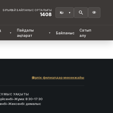
БІРЫҢҒАЙ БАЙЛАНЫС ОРТАЛЫҒЫ

1408
ң
Пайдалы
Сатып
Байланыс
▼
▼
ақпарат
алу
Өңірлік филиалдар мекенжайы
ҰМЫС УАҚЫТЫ
үйсенбі–Жұма: 8:30–17:30
енбі–Жексенбі: демалыс