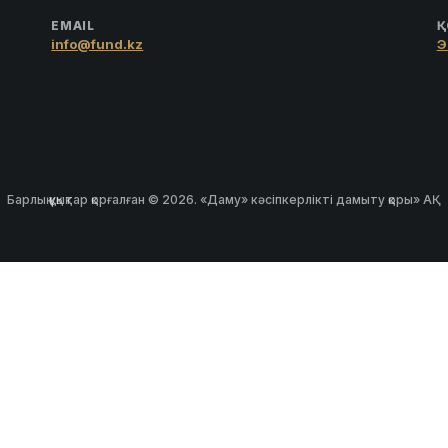
EMAIL
Қ
info@fund.kz
Э
Барлық құқықтар қорғалған © 2026. «Даму» кәсіпкерлікті дамыту қоры» АҚ