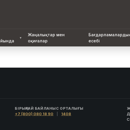
Жаңалықтар мен
Бағдарламаларды
▼
йында
оқиғалар
есебі
БІРЫҢҒАЙ БАЙЛАНЫС ОРТАЛЫҒЫ
Ж
+7 (800) 080 18 90
|
1408
Д
С