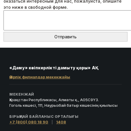
оказаться интересным для нас, пожалуйста, опишите
это ниже в свободной форме.
«Даму» кәсіпкерлікті дамыту қоры» АҚ
Өңірлік филиалдар мекенжайы
МЕКЕНЖАЙ
Қазақстан Республикасы, Алматы қ., A05C9Y3.
Гоголь көшесі, 111, Наурызбай батыр көшесінің қиылысы
БІРЫҢҒАЙ БАЙЛАНЫС ОРТАЛЫҒЫ
+7 (800) 080 18 90
|
1408