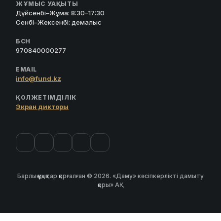
ЖҰМЫС УАҚЫТЫ
Дүйсенбі–Жұма: 8:30–17:30
Сенбі–Жексенбі: демалыс
БСН
970840000277
EMAIL
info@fund.kz
ҚОЛЖЕТІМДІЛІК
Экран дикторы
Барлық құқықтар қорғалған © 2026. «Даму» кәсіпкерлікті дамыту
қоры» АҚ