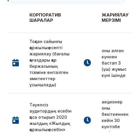
КОРПОРАТИВ
ЖАРИЯЛАУ
ШАРАЛАР
МЕРЗІМІ
Тоқсан сайынғы
қаржылық есепті
оны алған
жариялау (бағалы
күннен
қағаздары қор
бастап 3
биржасының
(үш) жұмыс
тізіміне енгізілген
күні ішінде
эмитенттер
ұсынылады)
акционер
Тәуелсіз
оны
аудитордың есебін
бекіткеннен
қоса отырып 2020
кейін 30
жылдың «Жылдық
күнтізбе
қаржылық есебін»