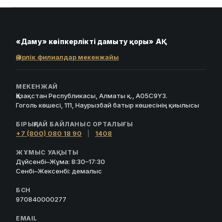
«Даму» кәсіпкерлікті дамыту қоры» АҚ
Өңірлік филиалдар мекенжайы
МЕКЕНЖАЙ
Қазақстан Республикасы, Алматы қ., A05C9Y3.
Гоголь көшесі, 111, Наурызбай батыр көшесінің қиылысы
БІРЫҢҒАЙ БАЙЛАНЫС ОРТАЛЫҒЫ
+7 (800) 080 18 90
|
1408
ЖҰМЫС УАҚЫТЫ
Дүйсенбі–Жұма: 8:30–17:30
Сенбі–Жексенбі: демалыс
БСН
970840000277
EMAIL