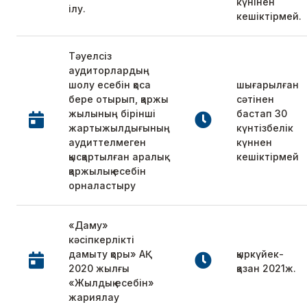
күнінен
ілу.
кешіктірмей.
Тәуелсіз
аудиторлардың
шолу есебін қоса
шығарылған
бере отырып, қаржы
сәтінен
жылының бірінші
бастап 30
жартыжылдығының
күнтізбелік
аудиттелмеген
күннен
қысқартылған аралық
кешіктірмей
қаржылық есебін
орналастыру
«Даму»
кәсіпкерлікті
дамыту қоры» АҚ
қыркүйек-
2020 жылғы
қазан 2021ж.
«Жылдық есебін»
жариялау