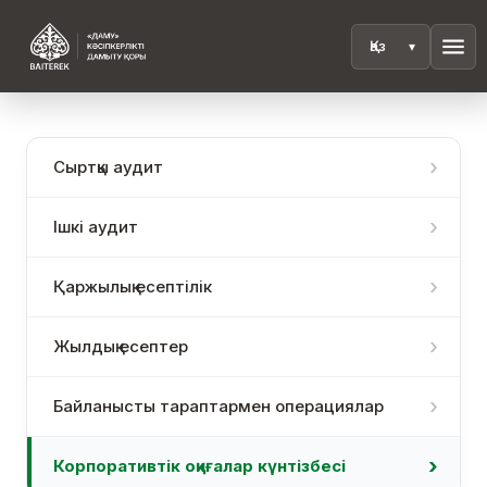
menu
Сыртқы аудит
Ішкі аудит
Қаржылық есептілік
Жылдық есептер
Байланысты тараптармен операциялар
Корпоративтік оқиғалар күнтізбесі