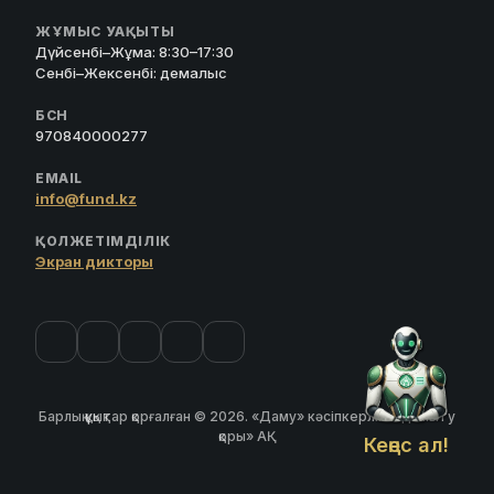
ЖҰМЫС УАҚЫТЫ
Дүйсенбі–Жұма: 8:30–17:30
Сенбі–Жексенбі: демалыс
БСН
970840000277
EMAIL
info@fund.kz
ҚОЛЖЕТІМДІЛІК
Экран дикторы
Барлық құқықтар қорғалған © 2026. «Даму» кәсіпкерлікті дамыту
қоры» АҚ
Кеңес ал!