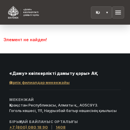
menu
Элемент не найден!
«Даму» кәсіпкерлікті дамыту қоры» АҚ
Өңірлік филиалдар мекенжайы
МЕКЕНЖАЙ
Қазақстан Республикасы, Алматы қ., A05C9Y3.
Гоголь көшесі, 111, Наурызбай батыр көшесінің қиылысы
БІРЫҢҒАЙ БАЙЛАНЫС ОРТАЛЫҒЫ
+7 (800) 080 18 90
|
1408