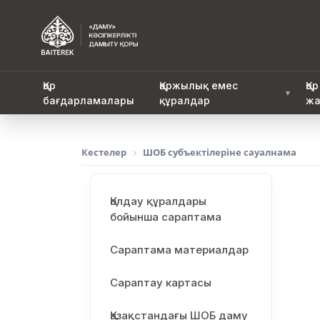
Қор
Қаржылық емес
Қор
▼
бағдарламалары
құралдар
жа
Кестелер
ШОБ субъектілеріне сауалнама
Қолдау құралдары
бойынша сараптама
Сараптама материалдар
Сараптау картасы
Қазақстандағы ШОБ даму