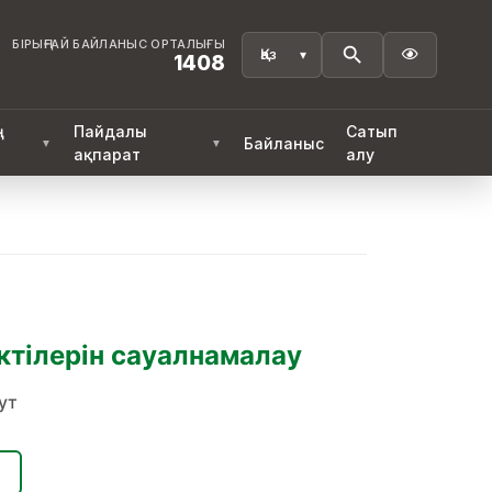
БІРЫҢҒАЙ БАЙЛАНЫС ОРТАЛЫҒЫ

1408
ң
Пайдалы
Сатып
Байланыс
▼
▼
ақпарат
алу
ктілерін сауалнамалау
ут