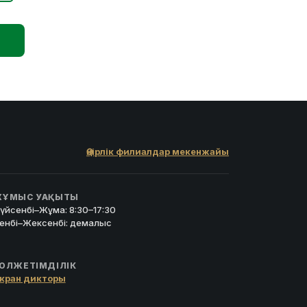
Өңірлік филиалдар мекенжайы
ҰМЫС УАҚЫТЫ
үйсенбі–Жұма: 8:30–17:30
енбі–Жексенбі: демалыс
ОЛЖЕТІМДІЛІК
кран дикторы