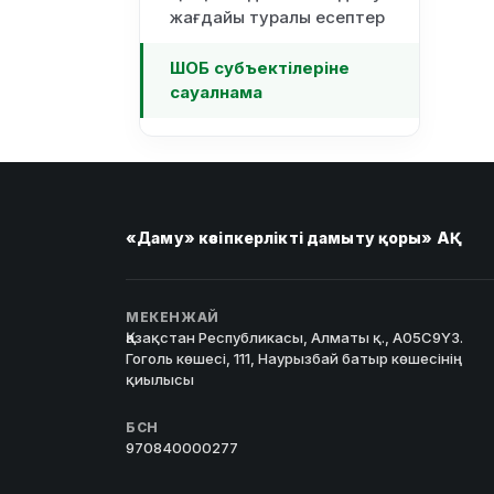
жағдайы туралы есептер
ШОБ субъектілеріне
сауалнама
«Даму» кәсіпкерлікті дамыту қоры» АҚ
МЕКЕНЖАЙ
Қазақстан Республикасы, Алматы қ., A05C9Y3.
Гоголь көшесі, 111, Наурызбай батыр көшесінің
қиылысы
БСН
970840000277