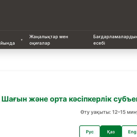
Жаңалықтар мен
Бағдарламаларды
▼
йында
оқиғалар
есебі
Шағын және орта кәсіпкерлік субъе
Өту уақыты: 12–15 мин
Рус
Қаз
Eng