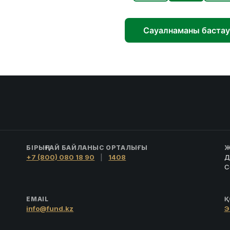
Сауалнаманы бастау
БІРЫҢҒАЙ БАЙЛАНЫС ОРТАЛЫҒЫ
Ж
+7 (800) 080 18 90
|
1408
Д
С
EMAIL
Қ
info@fund.kz
Э