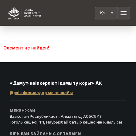
menu
Элемент не найден!
«Даму» кәсіпкерлікті дамыту қоры» АҚ
Өңірлік филиалдар мекенжайы
МЕКЕНЖАЙ
Қазақстан Республикасы, Алматы қ., A05C9Y3.
Гоголь көшесі, 111, Наурызбай батыр көшесінің қиылысы
БІРЫҢҒАЙ БАЙЛАНЫС ОРТАЛЫҒЫ