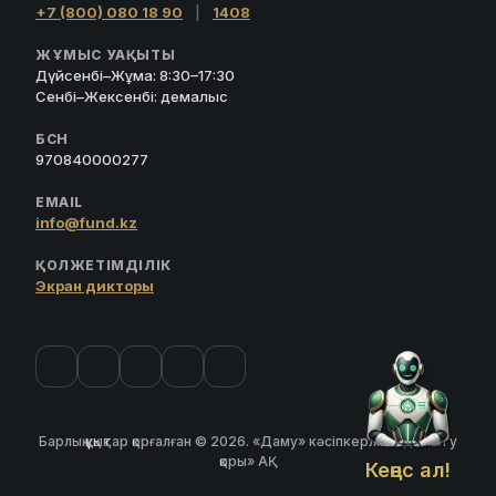
+7 (800) 080 18 90
|
1408
ЖҰМЫС УАҚЫТЫ
Дүйсенбі–Жұма: 8:30–17:30
Сенбі–Жексенбі: демалыс
БСН
970840000277
EMAIL
info@fund.kz
ҚОЛЖЕТІМДІЛІК
Экран дикторы
Барлық құқықтар қорғалған © 2026. «Даму» кәсіпкерлікті дамыту
қоры» АҚ
Кеңес ал!