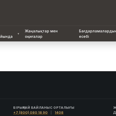
Жаңалықтар мен
Бағдарламаларды
▼
йында
оқиғалар
есебі
БІРЫҢҒАЙ БАЙЛАНЫС ОРТАЛЫҒЫ
Ж
+7 (800) 080 18 90
|
1408
Д