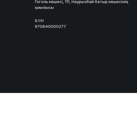
Гоголь көшесі, 111, Наурызбай батыр көшесінің
қиылысы
БСН
970840000277