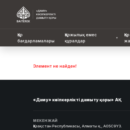
Қор
Қаржылық емес
Қор
▼
бағдарламалары
құралдар
жа
Элемент не найден!
«Даму» кәсіпкерлікті дамыту қоры» АҚ
МЕКЕНЖАЙ
Қазақстан Республикасы, Алматы қ., A05C9Y3.