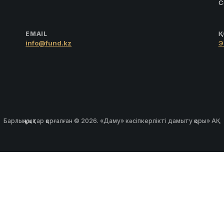
С
EMAIL
Қ
info@fund.kz
Э
Барлық құқықтар қорғалған © 2026. «Даму» кәсіпкерлікті дамыту қоры» АҚ