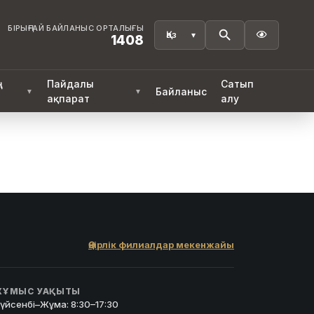
БІРЫҢҒАЙ БАЙЛАНЫС ОРТАЛЫҒЫ

1408
ң
Пайдалы
Сатып
Байланыс
▼
▼
ақпарат
алу
Өңірлік филиалдар мекенжайы
ҰМЫС УАҚЫТЫ
үйсенбі–Жұма: 8:30–17:30