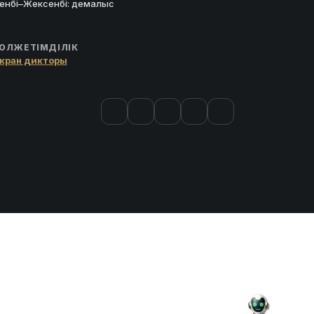
енбі–Жексенбі: демалыс
ОЛЖЕТІМДІЛІК
кран дикторы