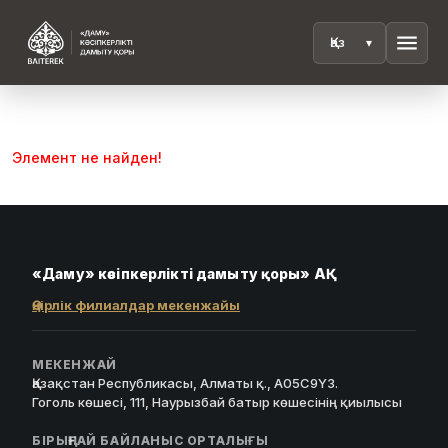
menu
Элемент не найден!
«Даму» кәсіпкерлікті дамыту қоры» АҚ
Өңірлік филиалдар мекенжайы
МЕКЕНЖАЙ
Қазақстан Республикасы, Алматы қ., A05C9Y3.
Гоголь көшесі, 111, Наурызбай батыр көшесінің қиылысы
БІРЫҢҒАЙ БАЙЛАНЫС ОРТАЛЫҒЫ