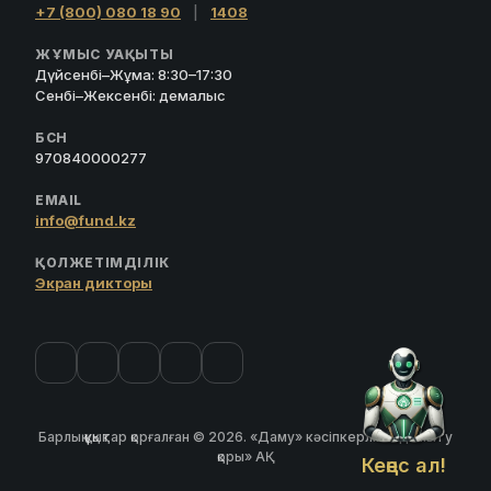
+7 (800) 080 18 90
|
1408
ЖҰМЫС УАҚЫТЫ
Дүйсенбі–Жұма: 8:30–17:30
Сенбі–Жексенбі: демалыс
БСН
970840000277
EMAIL
info@fund.kz
ҚОЛЖЕТІМДІЛІК
Экран дикторы
Барлық құқықтар қорғалған © 2026. «Даму» кәсіпкерлікті дамыту
қоры» АҚ
Кеңес ал!