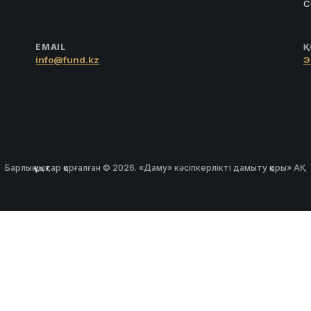
С
EMAIL
Қ
info@fund.kz
Э
Барлық құқықтар қорғалған © 2026. «Даму» кәсіпкерлікті дамыту қоры» АҚ