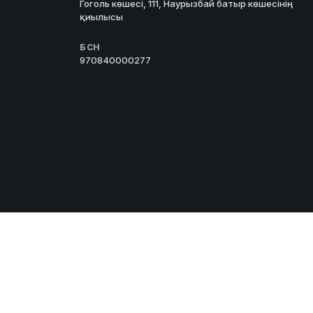
Гоголь көшесі, 111, Наурызбай батыр көшесінің
қиылысы
БСН
970840000277