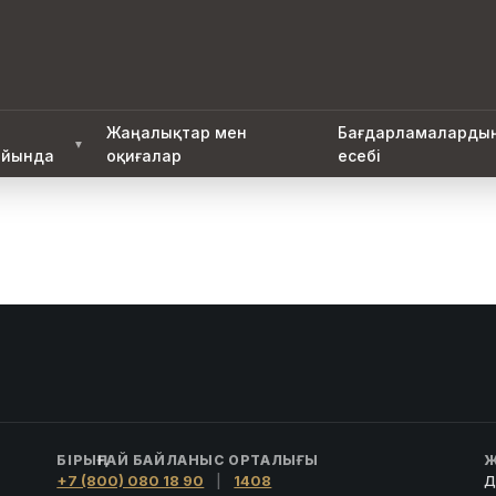
Жаңалықтар мен
Бағдарламаларды
▼
йында
оқиғалар
есебі
БІРЫҢҒАЙ БАЙЛАНЫС ОРТАЛЫҒЫ
Ж
+7 (800) 080 18 90
|
1408
Д