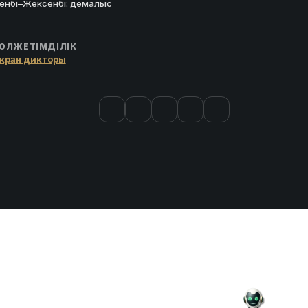
енбі–Жексенбі: демалыс
ОЛЖЕТІМДІЛІК
кран дикторы