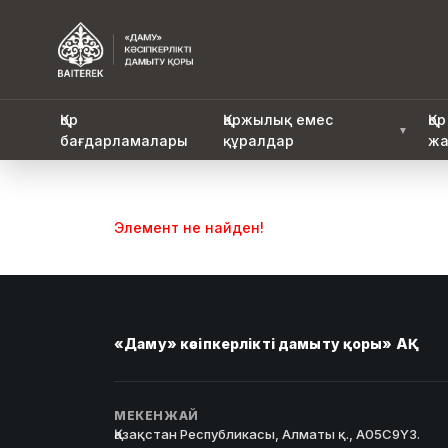
Қор
Қаржылық емес
Қор
▼
бағдарламалары
құралдар
жа
Элемент не найден!
«Даму» кәсіпкерлікті дамыту қоры» АҚ
МЕКЕНЖАЙ
Қазақстан Республикасы, Алматы қ., A05C9Y3.