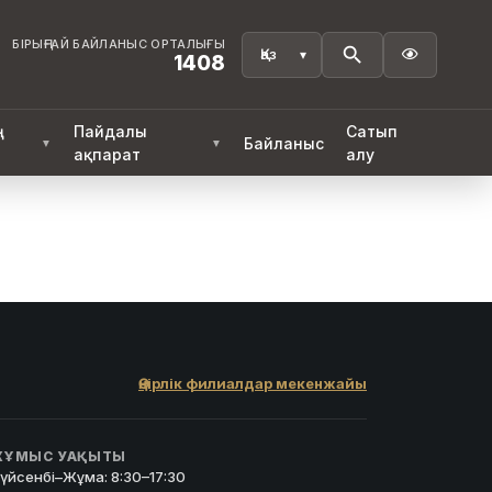
БІРЫҢҒАЙ БАЙЛАНЫС ОРТАЛЫҒЫ

1408
ң
Пайдалы
Сатып
Байланыс
▼
▼
ақпарат
алу
Өңірлік филиалдар мекенжайы
ҰМЫС УАҚЫТЫ
үйсенбі–Жұма: 8:30–17:30