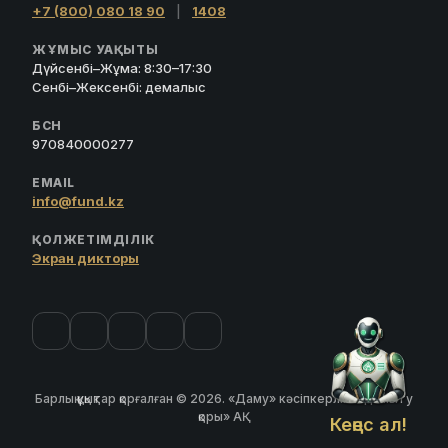
+7 (800) 080 18 90
|
1408
ЖҰМЫС УАҚЫТЫ
Дүйсенбі–Жұма: 8:30–17:30
Сенбі–Жексенбі: демалыс
БСН
970840000277
EMAIL
info@fund.kz
ҚОЛЖЕТІМДІЛІК
Экран дикторы
Барлық құқықтар қорғалған © 2026. «Даму» кәсіпкерлікті дамыту
қоры» АҚ
Кеңес ал!