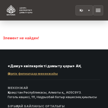
menu
Элемент не найден!
«Даму» кәсіпкерлікті дамыту қоры» АҚ
Өңірлік филиалдар мекенжайы
МЕКЕНЖАЙ
Қазақстан Республикасы, Алматы қ., A05C9Y3.
Гоголь көшесі, 111, Наурызбай батыр көшесінің қиылысы
БІРЫҢҒАЙ БАЙЛАНЫС ОРТАЛЫҒЫ