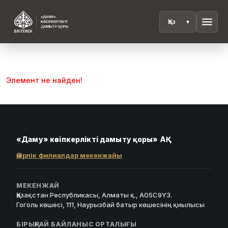
menu
Элемент не найден!
«Даму» кәсіпкерлікті дамыту қоры» АҚ
Өңірлік филиалдар мекенжайы
МЕКЕНЖАЙ
Қазақстан Республикасы, Алматы қ., A05C9Y3.
Гоголь көшесі, 111, Наурызбай батыр көшесінің қиылысы
БІРЫҢҒАЙ БАЙЛАНЫС ОРТАЛЫҒЫ