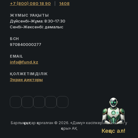
+7 (800) 080 18 90
|
1408
ЖҰМЫС УАҚЫТЫ
Дүйсенбі–Жұма: 8:30–17:30
Сенбі–Жексенбі: демалыс
БСН
970840000277
EMAIL
info@fund.kz
ҚОЛЖЕТІМДІЛІК
Экран дикторы
Барлық құқықтар қорғалған © 2026. «Даму» кәсіпкерлікті дамыту
қоры» АҚ
Кеңес ал!