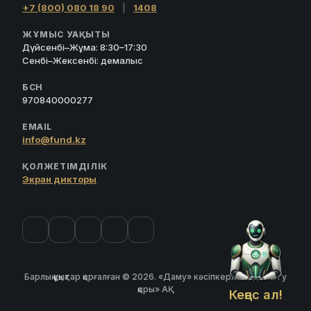
+7 (800) 080 18 90
|
1408
ЖҰМЫС УАҚЫТЫ
Дүйсенбі–Жұма: 8:30–17:30
Сенбі–Жексенбі: демалыс
БСН
970840000277
EMAIL
info@fund.kz
ҚОЛЖЕТІМДІЛІК
Экран дикторы
Барлық құқықтар қорғалған © 2026. «Даму» кәсіпкерлікті дамыту
қоры» АҚ
Кеңес ал!