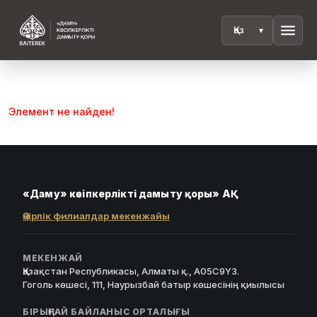
menu
Элемент не найден!
«Даму» кәсіпкерлікті дамыту қоры» АҚ
Өңірлік филиалдар мекенжайы
МЕКЕНЖАЙ
Қазақстан Республикасы, Алматы қ., A05C9Y3.
Гоголь көшесі, 111, Наурызбай батыр көшесінің қиылысы
БІРЫҢҒАЙ БАЙЛАНЫС ОРТАЛЫҒЫ