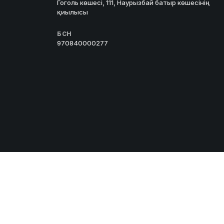
Гоголь көшесі, 111, Наурызбай батыр көшесінің
қиылысы
БСН
970840000277