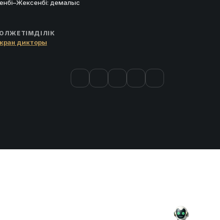
енбі–Жексенбі: демалыс
ОЛЖЕТІМДІЛІК
кран дикторы