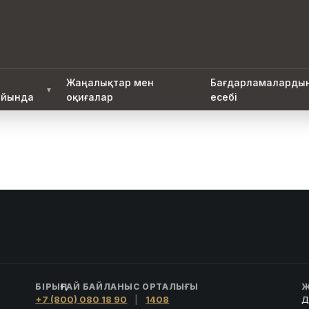
Жаңалықтар мен
Бағдарламаларды
▼
йында
оқиғалар
есебі
БІРЫҢҒАЙ БАЙЛАНЫС ОРТАЛЫҒЫ
Ж
+7 (800) 080 18 90
|
1408
Д