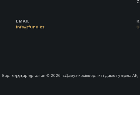
С
EMAIL
Қ
info@fund.kz
Э
Барлық құқықтар қорғалған © 2026. «Даму» кәсіпкерлікті дамыту қоры» АҚ