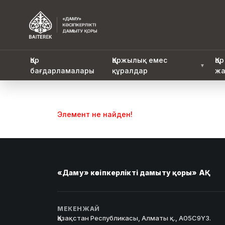
Қор
Қаржылық емес
Қор
▼
бағдарламалары
құралдар
жа
Элемент не найден!
«Даму» кәсіпкерлікті дамыту қоры» АҚ
МЕКЕНЖАЙ
Қазақстан Республикасы, Алматы қ., A05C9Y3.