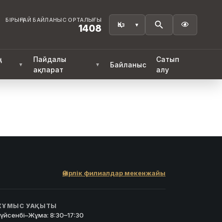
БІРЫҢҒАЙ БАЙЛАНЫС ОРТАЛЫҒЫ

1408
ң
Пайдалы
Сатып
Байланыс
▼
▼
ақпарат
алу
Өңірлік филиалдар мекенжайы
ҰМЫС УАҚЫТЫ
үйсенбі–Жұма: 8:30–17:30