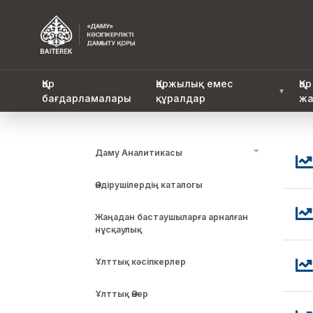
Қор
Қаржылық емес
Қор
▼
бағдарламалары
құралдар
жа
Даму Аналитикасы
Өндірушілердің каталогы
Жаңадан бастаушыларға арналған
нұсқаулық
Ұлттық кәсіпкерлер
Ұлттық Өнер