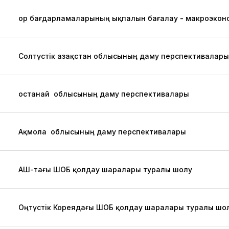
Қор бағдарламаларының ықпалын бағалау - макроэкон
Солтүстік Қазақстан облысының даму перспективалары
Қостанай облысының даму перспективалары
Ақмола облысының даму перспективалары
АҚШ-тағы ШОБ қолдау шаралары туралы шолу
Оңтүстік Кореядағы ШОБ қолдау шаралары туралы шо