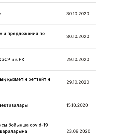
е
30.10.2020
ан и предложения по
30.10.2020
ЭСР и в РК
29.10.2020
ң қызметін реттейтін
29.10.2020
спективалары
15.10.2020
ысы бойынша covid-19
 шараларына
23.09.2020