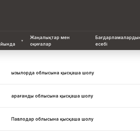
Жаңалықтар мен
Бағдарламаларды
▼
йында
оқиғалар
есебі
Қызылорда облысына қысқаша шолу
Қарағанды облысына қысқаша шолу
Павлодар облысына қысқаша шолу