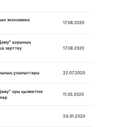
сын экономика
17.08.2020
"Даму" қорының
ша зерттеу
17.08.2020
орының ұсыныстары
22.07.2020
Даму" Қоры қызметіне
11.03.2020
улер
24.01.2020