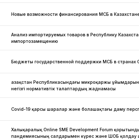
Новые возможности финансирования МСБ в Казахстан
Анализ импортируемых товаров в Республику Казахст
импортозамещению
Бюджеты государственной поддержки МСБ в странах О
Қазақстан Республикасындағы микроқаржы ұйымдарыны
негізгі нормативтік талаптардың жаднамасы
Covid-19 қарсы шаралар және болашақтағы даму пер
Халықаралық Online SME Development Forum қорытынд
пандемиясының салдарымен күрес және ШОБ қолдау