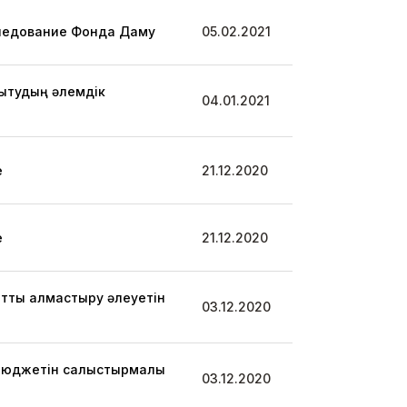
следование Фонда Даму
05.02.2021
ытудың әлемдік
04.01.2021
е
21.12.2020
е
21.12.2020
ртты алмастыру әлеуетін
03.12.2020
 бюджетін салыстырмалы
03.12.2020