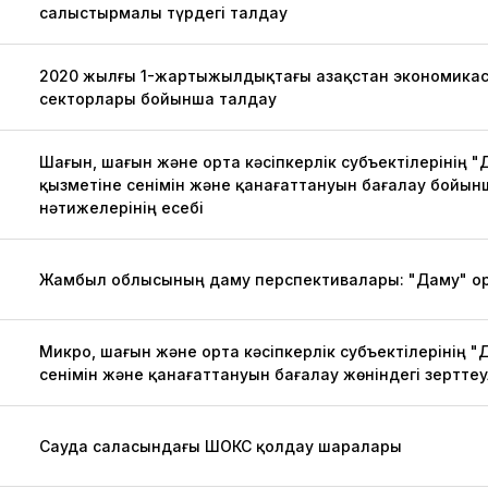
салыстырмалы түрдегі талдау
2020 жылғы 1-жартыжылдықтағы Қазақстан экономика
секторлары бойынша талдау
Шағын, шағын және орта кәсіпкерлік субъектілерінің 
қызметіне сенімін және қанағаттануын бағалау бойын
нәтижелерінің есебі
Жамбыл облысының даму перспективалары: "Даму" Қ
Микро, шағын және орта кәсіпкерлік субъектілерінің "
сенімін және қанағаттануын бағалау жөніндегі зертте
Сауда саласындағы ШОКС қолдау шаралары