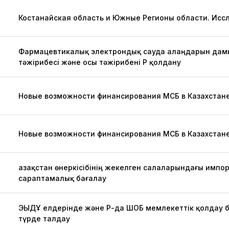
Костанайская область и Южные Регионы области. Ис
Фармацевтикалық электрондық сауда алаңдарын дам
тәжірибесі және осы тәжірибені ҚР қолдану
Новые возможности финансирования МСБ в Казахстан
Новые возможности финансирования МСБ в Казахстан
Қазақстан өнеркісібінің жекелген салаларындағы импо
сараптамалық бағалау
ЭЫДҰ елдерінде және ҚР-да ШОБ мемлекеттік қолдау
түрде талдау