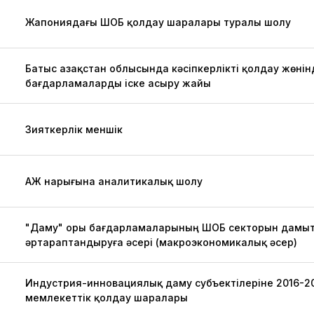
Жапониядағы ШОБ қолдау шаралары туралы шолу
Батыс Қазақстан облысында кәсіпкерлікті қолдау жөнін
бағдарламаларды іске асыру жайы
Зияткерлік меншік
АЖ нарығына аналитикалық шолу
"Даму" Қоры бағдарламаларының ШОБ секторын дамыт
әртараптандыруға әсері (макроэкономикалық әсер)
Индустрия-инновациялық даму субъектілеріне 2016-2
мемлекеттік қолдау шаралары