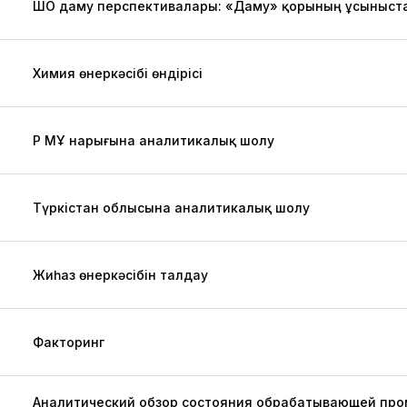
ШҚО даму перспективалары: «Даму» қорының ұсыныст
Химия өнеркәсібі өндірісі
ҚР МҚҰ нарығына аналитикалық шолу
Түркістан облысына аналитикалық шолу
Жиһаз өнеркәсібін талдау
Факторинг
Аналитический обзор состояния обрабатывающей про