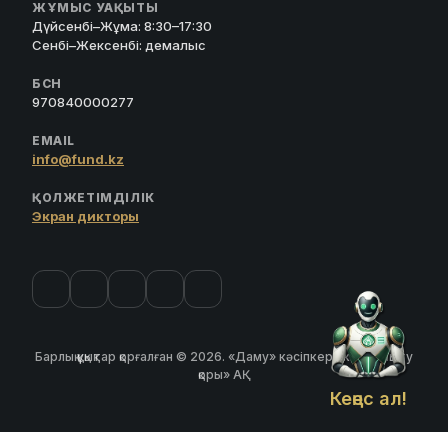
ЖҰМЫС УАҚЫТЫ
Дүйсенбі–Жұма: 8:30–17:30
Сенбі–Жексенбі: демалыс
БСН
970840000277
EMAIL
info@fund.kz
ҚОЛЖЕТІМДІЛІК
Экран дикторы
Барлық құқықтар қорғалған © 2026. «Даму» кәсіпкерлікті дамыту
қоры» АҚ
Кеңес ал!