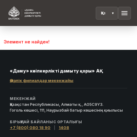
menu
Элемент не найден!
«Даму» кәсіпкерлікті дамыту қоры» АҚ
Өңірлік филиалдар мекенжайы
МЕКЕНЖАЙ
Қазақстан Республикасы, Алматы қ., A05C9Y3.
Гоголь көшесі, 111, Наурызбай батыр көшесінің қиылысы
БІРЫҢҒАЙ БАЙЛАНЫС ОРТАЛЫҒЫ
+7 (800) 080 18 90
|
1408