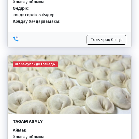
Ұлытау облысы
Өндіріс:
кондитерлік өнімдер
Қолдау бағдарламасы:
Толығырақ біліңіз
Жоба субсидияланады
TAGAM ASYLY
Аймақ:
Ұлытау облысы