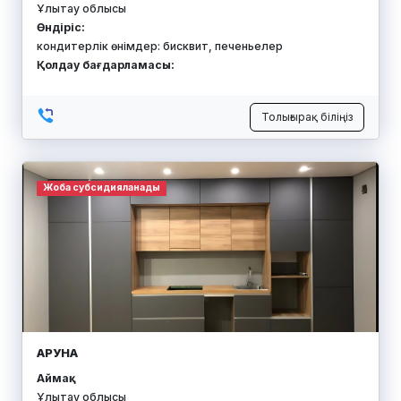
Ұлытау облысы
Өндіріс:
кондитерлік өнімдер: бисквит, печеньелер
Қолдау бағдарламасы:
Толығырақ біліңіз
Жоба субсидияланады
АРУНА
Аймақ:
Ұлытау облысы