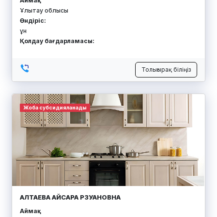
Аймақ:
Ұлытау облысы
Өндіріс:
ұн
Қолдау бағдарламасы:
Толығырақ біліңіз
Жоба субсидияланады
АЛТАЕВА АЙСАРА РЗУАНОВНА
Аймақ: