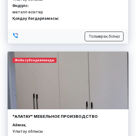
Өндіріс:
металл есіктер
Қолдау бағдарламасы:
Толығырақ біліңіз
Жоба субсидияланады
"АЛАТАУ" МЕБЕЛЬНОЕ ПРОИЗВОДСТВО
Аймақ:
Ұлытау облысы