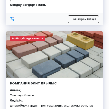
Қолдау бағдарламасы:
Толығырақ біліңіз
Жоба субсидияланады
КОМПАНИЯ ЭЛИТ ҚҰРЫЛЫС
Аймақ:
Ұлытау облысы
Өндіріс:
шлакоблоктарды, тротуарларды, жол жиектерін, газ