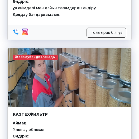
Өндіріс:
ұн өнімдері мен дайын тағамдарды өндіру
Қолдау бағдарламасы:
Толығырақ біліңіз
Жоба субсидияланады
КАЗТЕХФИЛЬТР
Аймақ:
Ұлытау облысы
Өндіріс: