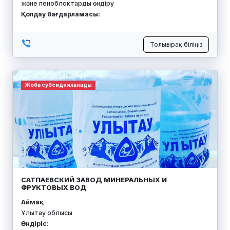
және пеноблоктарды өндіру
Қолдау бағдарламасы:
Толығырақ біліңіз
Жоба субсидияланады
САТПАЕВСКИЙ ЗАВОД МИНЕРАЛЬНЫХ И
ФРУКТОВЫХ ВОД
Аймақ:
Ұлытау облысы
Өндіріс: