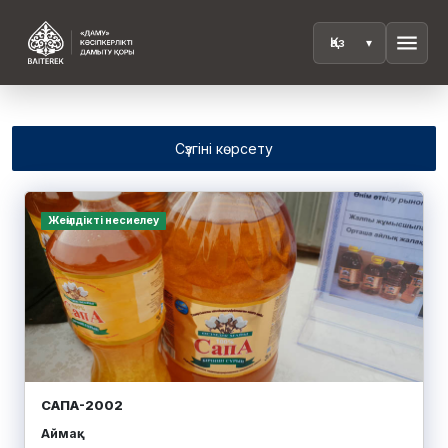
menu
Сүзгіні көрсету
Жеңілдікті несиелеу
САПА-2002
Аймақ: