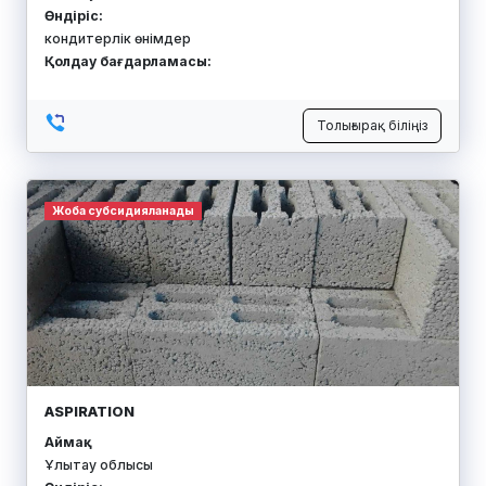
Өндіріс:
кондитерлік өнімдер
Қолдау бағдарламасы:
Толығырақ біліңіз
Жоба субсидияланады
ASPIRATION
Аймақ:
Ұлытау облысы