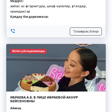
Өндіріс:
жиһаз: ас-үй гарнитуры, шкаф-купелер, үстелдер,
орындықтар
Қолдау бағдарламасы:
Толығырақ біліңіз
Жоба субсидияланады
ИБРАЕВА А.Б. В ЛИЦЕ ИБРАЕВОЙ АКНУР
БЕЙСЕНОВНЫ
Аймақ: