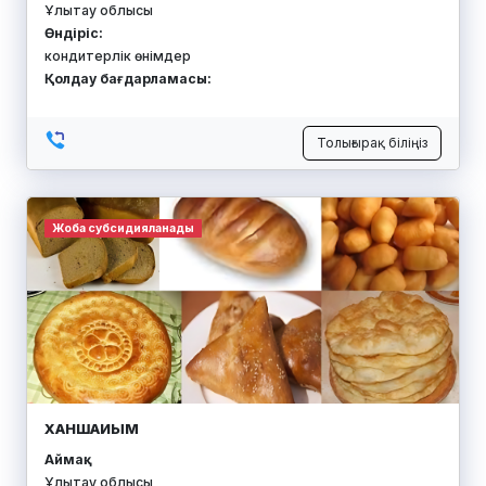
Ұлытау облысы
Өндіріс:
кондитерлік өнімдер
Қолдау бағдарламасы:
Толығырақ біліңіз
Жоба субсидияланады
ХАНШАИЫМ
Аймақ:
Ұлытау облысы