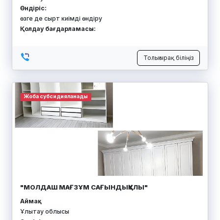
Өндіріс:
өзге де сырт киімді өндіру
Қолдау бағдарламасы:
Толығырақ біліңіз
Жоба субсидияланады
"МОЛДАШ МАҒЗҰМ САҒЫНДЫҚҰЛЫ"
Аймақ:
Ұлытау облысы