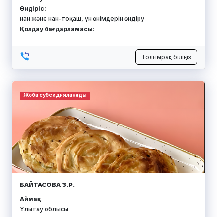
Өндіріс:
нан және нан-тоқаш, ұн өнімдерін өндіру
Қолдау бағдарламасы:
Толығырақ біліңіз
Жоба субсидияланады
БАЙТАСОВА З.Р.
Аймақ:
Ұлытау облысы