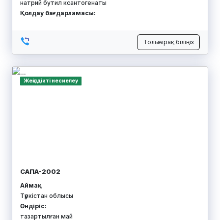
натрий бутил ксантогенаты
Қолдау бағдарламасы:
Толығырақ біліңіз
Жеңілдікті несиелеу
САПА-2002
Аймақ:
Түркістан облысы
Өндіріс:
тазартылған май