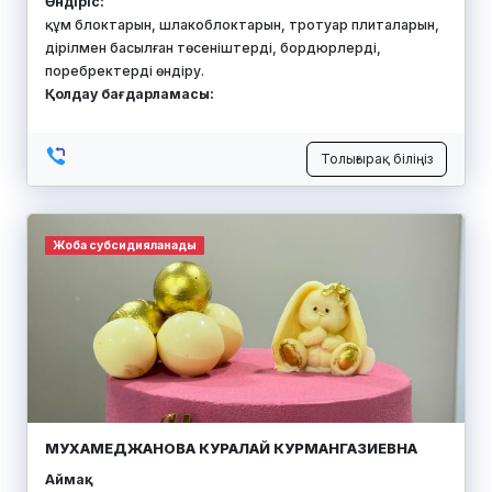
Өндіріс:
құм блоктарын, шлакоблоктарын, тротуар плиталарын,
дірілмен басылған төсеніштерді, бордюрлерді,
поребректерді өндіру.
Қолдау бағдарламасы:
Толығырақ біліңіз
Жоба субсидияланады
МУХАМЕДЖАНОВА КУРАЛАЙ КУРМАНГАЗИЕВНА
Аймақ: