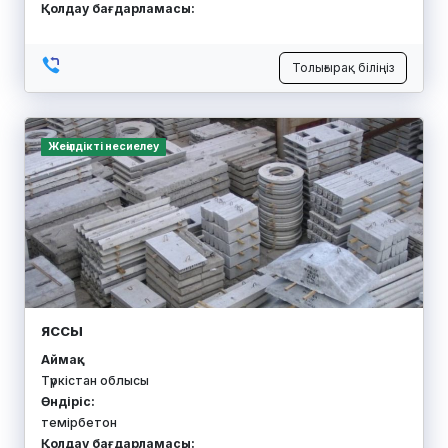
Қолдау бағдарламасы:
Толығырақ біліңіз
Жеңілдікті несиелеу
ЯССЫ
Аймақ:
Түркістан облысы
Өндіріс:
темірбетон
Қолдау бағдарламасы: