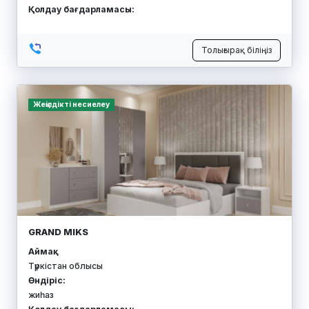
Қолдау бағдарламасы:
Толығырақ біліңіз
Жеңілдікті несиелеу
GRAND MIKS
Аймақ:
Түркістан облысы
Өндіріс:
жиһаз