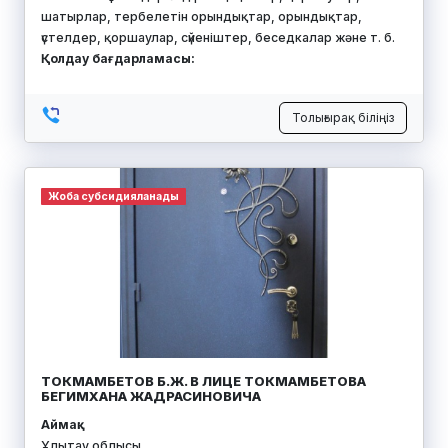
шатырлар, тербелетін орындықтар, орындықтар,
үстелдер, қоршаулар, сүйеніштер, беседкалар және т. б.
Қолдау бағдарламасы:
Толығырақ біліңіз
Жоба субсидияланады
ТОКМАМБЕТОВ Б.Ж. В ЛИЦЕ ТОКМАМБЕТОВА
БЕГИМХАНА ЖАДРАСИНОВИЧА
Аймақ:
Ұлытау облысы