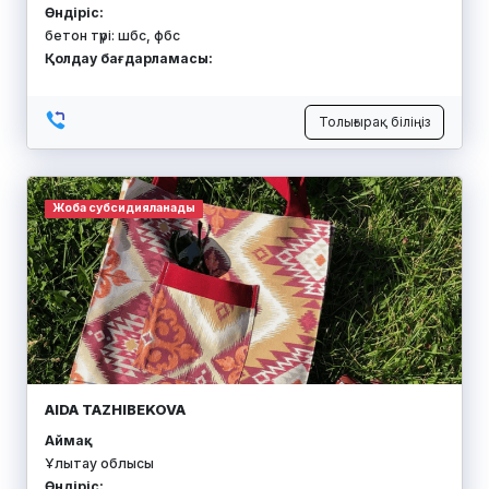
Өндіріс:
бетон түрі: шбс, фбс
Қолдау бағдарламасы:
Толығырақ біліңіз
Жоба субсидияланады
AIDA TAZHIBEKOVA
Аймақ:
Ұлытау облысы
Өндіріс: