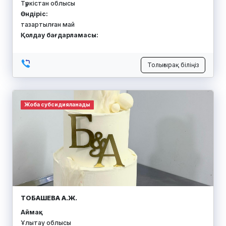
Түркістан облысы
Өндіріс:
тазартылған май
Қолдау бағдарламасы:
Толығырақ біліңіз
Жоба субсидияланады
ТОБАШЕВА А.Ж.
Аймақ:
Ұлытау облысы