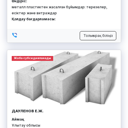
Өндіріс:
металл пластиктен жасалған бұйымдар: терезелер,
есіктер және витраждар
Қолдау бағдарламасы:
Толығырақ біліңіз
Жоба субсидияланады
ДАУЛЕНОВ Е.Ж.
Аймақ:
Ұлытау облысы