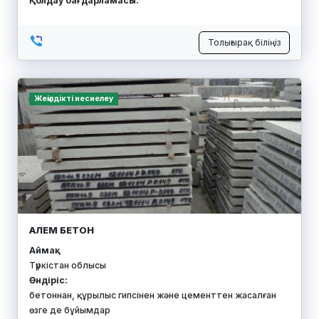
Қолдау бағдарламасы:
Толығырақ біліңіз
Жеңілдікті несиелеу
АЛЕМ БЕТОН
Аймақ:
Түркістан облысы
Өндіріс:
бетоннан, құрылыс гипсінен және цементтен жасалған
өзге де бұйымдар