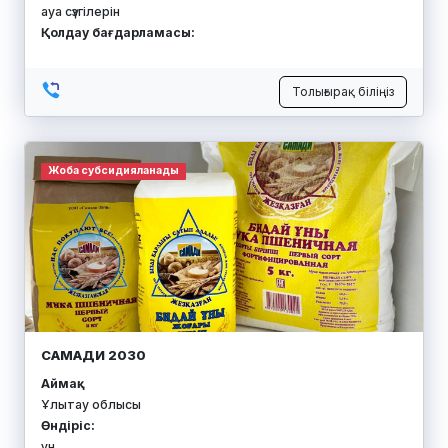
ауа сүзгілерін
Қолдау бағдарламасы:
Толығырақ біліңіз
Жоба субсидияланады
САМАДИ 2030
Аймақ:
Ұлытау облысы
Өндіріс:
ұн