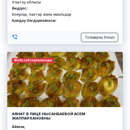
Ұлытау облысы
Өндіріс:
бояулар, лактар ​​және эмальдар
Қолдау бағдарламасы:
Толығырақ біліңіз
Жоба субсидияланады
АЯНАТ В ЛИЦЕ НЫСАНБАЕВОЙ АСЕМ
ЖАППАРХАНОВНЫ
Аймақ: