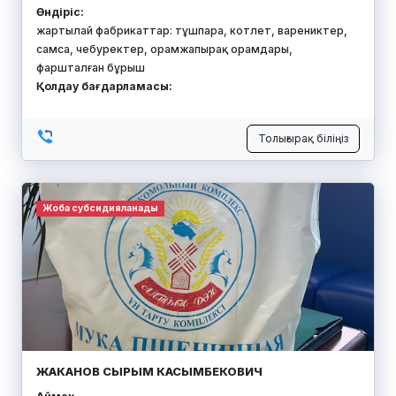
Өндіріс:
жартылай фабрикаттар: тұшпара, котлет, варениктер,
самса, чебуректер, орамжапырақ орамдары,
фаршталған бұрыш
Қолдау бағдарламасы:
Толығырақ біліңіз
Жоба субсидияланады
ЖАКАНОВ СЫРЫМ КАСЫМБЕКОВИЧ