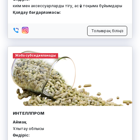
киім мен аксессуарларды тігу, ас үй тоқыма бұйымдары
Қолдау бағдарламасы:
Толығырақ біліңіз
Жоба субсидияланады
ИНТЕЛЛПРОМ
Аймақ:
Ұлытау облысы
Өндіріс: