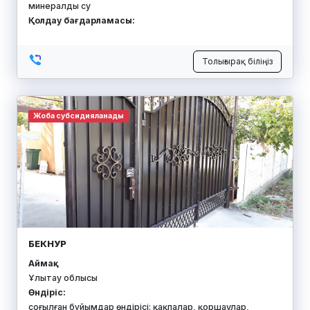
минералды су
Қолдау бағдарламасы:
Толығырақ біліңіз
Жоба субсидияланады
БЕКНУР
Аймақ:
Ұлытау облысы
Өндіріс:
соғылған бұйымдар өндірісі: қақпалар, қоршаулар,