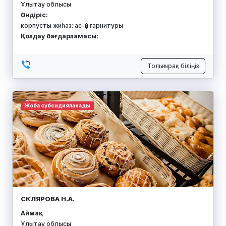
Ұлытау облысы
Өндіріс:
корпусты жиһаз: ас-үй гарнитуры
Қолдау бағдарламасы:
Толығырақ біліңіз
Жоба субсидияланады
СКЛЯРОВА Н.А.
Аймақ:
Ұлытау облысы