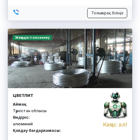
Толығырақ біліңіз
Жеңілдікті несиелеу
ЦВЕТЛИТ
Аймақ:
Түркістан облысы
Өндіріс:
Кеңес ал!
алюминий
Қолдау бағдарламасы: