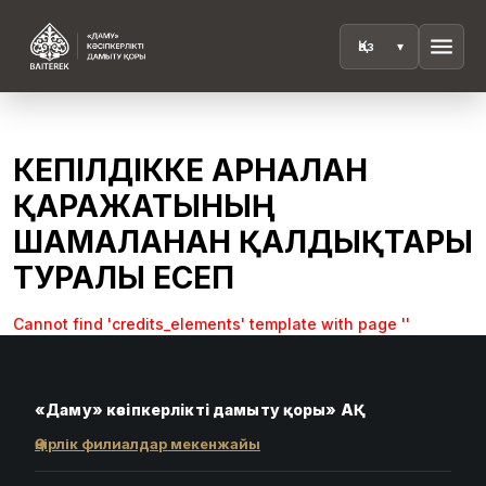
menu
КЕПІЛДІККЕ АРНАЛҒАН
ҚАРАЖАТЫНЫҢ
ШАМАЛАНҒАН ҚАЛДЫҚТАРЫ
ТУРАЛЫ ЕСЕП
Cannot find 'credits_elements' template with page ''
«Даму» кәсіпкерлікті дамыту қоры» АҚ
Өңірлік филиалдар мекенжайы