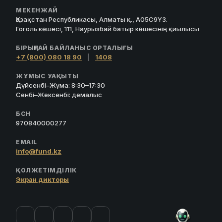
МЕКЕНЖАЙ
Қазақстан Республикасы, Алматы қ., A05C9Y3.
Гоголь көшесі, 111, Наурызбай батыр көшесінің қиылысы
БІРЫҢҒАЙ БАЙЛАНЫС ОРТАЛЫҒЫ
+7 (800) 080 18 90
|
1408
ЖҰМЫС УАҚЫТЫ
Дүйсенбі–Жұма: 8:30–17:30
Сенбі–Жексенбі: демалыс
БСН
970840000277
EMAIL
info@fund.kz
ҚОЛЖЕТІМДІЛІК
Экран дикторы