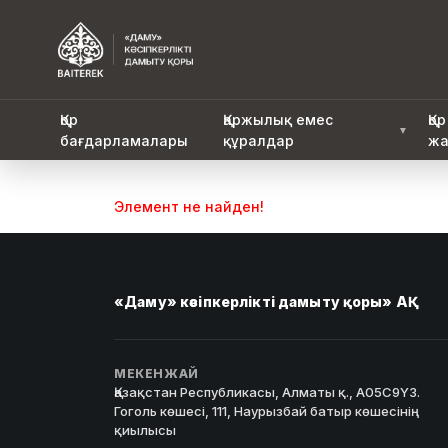
Қор
Қаржылық емес
Қор
▼
бағдарламалары
құралдар
жа
Элемент не найден!
«Даму» кәсіпкерлікті дамыту қоры» АҚ
МЕКЕНЖАЙ
Қазақстан Республикасы, Алматы қ., A05C9Y3.
Гоголь көшесі, 111, Наурызбай батыр көшесінің
қиылысы