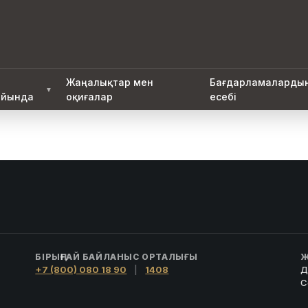
Жаңалықтар мен
Бағдарламаларды
▼
йында
оқиғалар
есебі
БІРЫҢҒАЙ БАЙЛАНЫС ОРТАЛЫҒЫ
Ж
+7 (800) 080 18 90
|
1408
Д
С