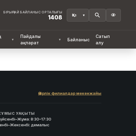
БІРЫҢҒАЙ БАЙЛАНЫС ОРТАЛЫҒЫ

1408
ң
Пайдалы
Сатып
Байланыс
▼
▼
ақпарат
алу
Өңірлік филиалдар мекенжайы
ҰМЫС УАҚЫТЫ
үйсенбі–Жұма: 8:30–17:30
енбі–Жексенбі: демалыс