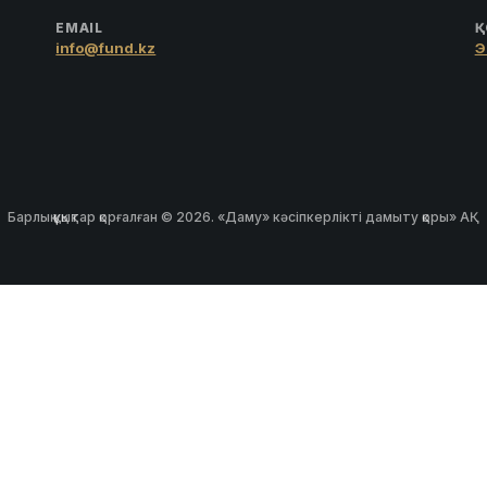
EMAIL
Қ
info@fund.kz
Э
Барлық құқықтар қорғалған © 2026. «Даму» кәсіпкерлікті дамыту қоры» АҚ