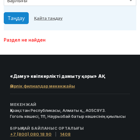
Барлығы
Раздел не найден
«Даму» кәсіпкерлікті дамыту қоры» АҚ
Өңірлік филиалдар мекенжайы
МЕКЕНЖАЙ
Қазақстан Республикасы, Алматы қ., A05C9Y3.
Гоголь көшесі, 111, Наурызбай батыр көшесінің қиылысы
БІРЫҢҒАЙ БАЙЛАНЫС ОРТАЛЫҒЫ
+7 (800) 080 18 90
|
1408