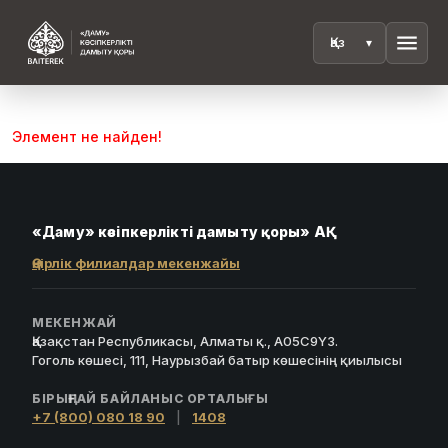
menu
Элемент не найден!
«Даму» кәсіпкерлікті дамыту қоры» АҚ
Өңірлік филиалдар мекенжайы
МЕКЕНЖАЙ
Қазақстан Республикасы, Алматы қ., A05C9Y3.
Гоголь көшесі, 111, Наурызбай батыр көшесінің қиылысы
БІРЫҢҒАЙ БАЙЛАНЫС ОРТАЛЫҒЫ
+7 (800) 080 18 90
|
1408