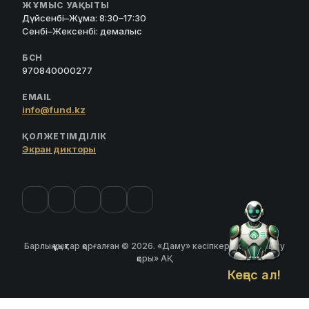
ЖҰМЫС УАҚЫТЫ
Дүйсенбі–Жұма: 8:30–17:30
Сенбі–Жексенбі: демалыс
БСН
970840000277
EMAIL
info@fund.kz
ҚОЛЖЕТІМДІЛІК
Экран дикторы
Барлық құқықтар қорғалған © 2026. «Даму» кәсіпкерлікті дамыту
қоры» АҚ
Кеңес ал!