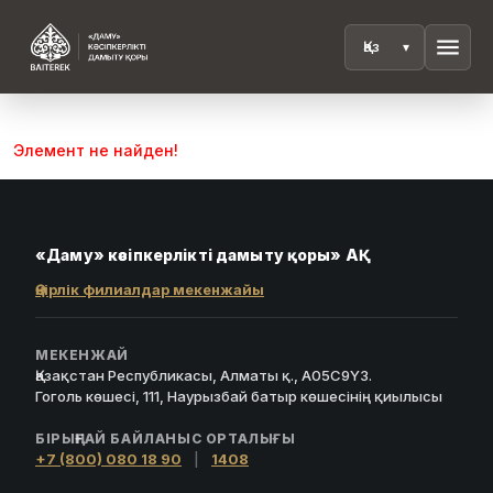
menu
Элемент не найден!
«Даму» кәсіпкерлікті дамыту қоры» АҚ
Өңірлік филиалдар мекенжайы
МЕКЕНЖАЙ
Қазақстан Республикасы, Алматы қ., A05C9Y3.
Гоголь көшесі, 111, Наурызбай батыр көшесінің қиылысы
БІРЫҢҒАЙ БАЙЛАНЫС ОРТАЛЫҒЫ
+7 (800) 080 18 90
|
1408