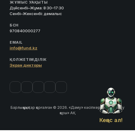
ЖҰМЫС УАҚЫТЫ
Дүйсенбі–Жұма: 8:30–17:30
Сенбі–Жексенбі: демалыс
БСН
970840000277
EMAIL
info@fund.kz
ҚОЛЖЕТІМДІЛІК
Экран дикторы
Барлық құқықтар қорғалған © 2026. «Даму» кәсіпкерлікті дамыту
қоры» АҚ
Кеңес ал!