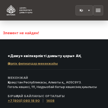
menu
Элемент не найден!
«Даму» кәсіпкерлікті дамыту қоры» АҚ
Өңірлік филиалдар мекенжайы
МЕКЕНЖАЙ
Қазақстан Республикасы, Алматы қ., A05C9Y3.
Гоголь көшесі, 111, Наурызбай батыр көшесінің қиылысы
БІРЫҢҒАЙ БАЙЛАНЫС ОРТАЛЫҒЫ
+7 (800) 080 18 90
|
1408