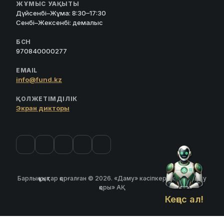
ЖҰМЫС УАҚЫТЫ
Дүйсенбі–Жұма: 8:30–17:30
Сенбі–Жексенбі: демалыс
БСН
970840000277
EMAIL
info@fund.kz
ҚОЛЖЕТІМДІЛІК
Экран дикторы
Барлық құқықтар қорғалған © 2026. «Даму» кәсіпкерлікті дамыту
қоры» АҚ
Кеңес ал!