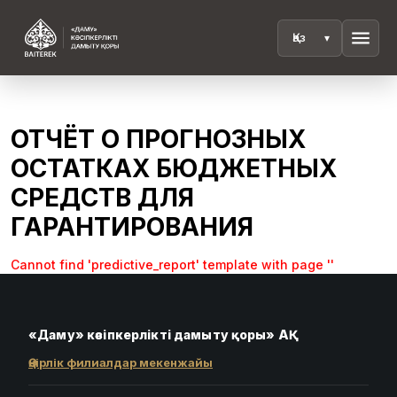
menu
ОТЧЁТ О ПРОГНОЗНЫХ
ОСТАТКАХ БЮДЖЕТНЫХ
СРЕДСТВ ДЛЯ
ГАРАНТИРОВАНИЯ
Cannot find 'predictive_report' template with page ''
«Даму» кәсіпкерлікті дамыту қоры» АҚ
Өңірлік филиалдар мекенжайы