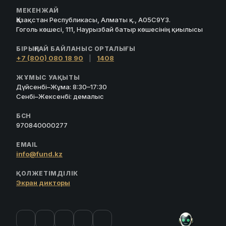
МЕКЕНЖАЙ
Қазақстан Республикасы, Алматы қ., A05C9Y3.
Гоголь көшесі, 111, Наурызбай батыр көшесінің қиылысы
БІРЫҢҒАЙ БАЙЛАНЫС ОРТАЛЫҒЫ
+7 (800) 080 18 90
|
1408
ЖҰМЫС УАҚЫТЫ
Дүйсенбі–Жұма: 8:30–17:30
Сенбі–Жексенбі: демалыс
БСН
970840000277
EMAIL
info@fund.kz
ҚОЛЖЕТІМДІЛІК
Экран дикторы