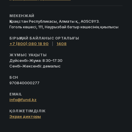
МЕКЕНЖАЙ
Қазақстан Республикасы, Алматы қ., A05C9Y3.
Гоголь көшесі, 111, Наурызбай батыр көшесінің қиылысы
БІРЫҢҒАЙ БАЙЛАНЫС ОРТАЛЫҒЫ
+7 (800) 080 18 90
|
1408
ЖҰМЫС УАҚЫТЫ
Дүйсенбі–Жұма: 8:30–17:30
Сенбі–Жексенбі: демалыс
БСН
970840000277
EMAIL
info@fund.kz
ҚОЛЖЕТІМДІЛІК
Экран дикторы