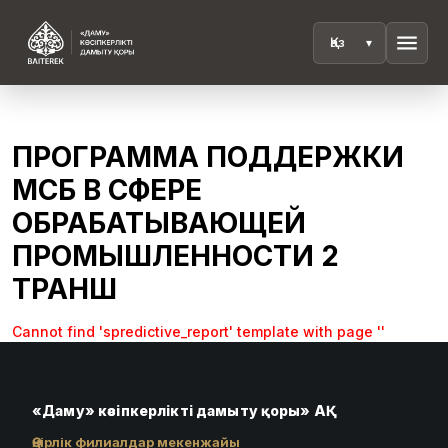
menu
ПРОГРАММА ПОДДЕРЖКИ
МСБ В СФЕРЕ
ОБРАБАТЫВАЮЩЕЙ
ПРОМЫШЛЕННОСТИ 2
ТРАНШ
Cannot find 'spredictive_report' template with page ''
«Даму» кәсіпкерлікті дамыту қоры» АҚ
Өңірлік филиалдар мекенжайы