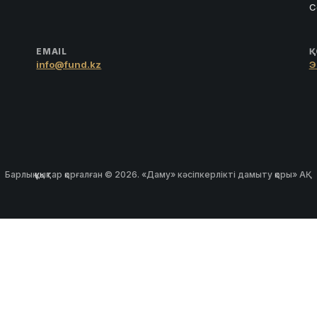
С
EMAIL
Қ
info@fund.kz
Э
Барлық құқықтар қорғалған © 2026. «Даму» кәсіпкерлікті дамыту қоры» АҚ