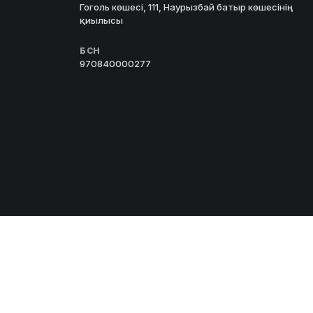
Гоголь көшесі, 111, Наурызбай батыр көшесінің
қиылысы
БСН
970840000277