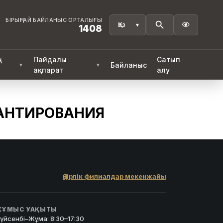
БІРЫҢҒАЙ БАЙЛАНЫС ОРТАЛЫҒЫ

1408
ң
Пайдалы
Сатып
Байланыс
▼
▼
ақпарат
алу
РАНТИРОВАНИЯ
Өңірлік филиалдар мекенжайы
ҰМЫС УАҚЫТЫ
үйсенбі–Жұма: 8:30–17:30