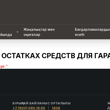
Жаңалықтар мен
Бағдарламаларды
▼
йында
оқиғалар
есебі
 ОСТАТКАХ СРЕДСТВ ДЛЯ ГА
ge ''
БІРЫҢҒАЙ БАЙЛАНЫС ОРТАЛЫҒЫ
Ж
+7 (800) 080 18 90
|
1408
Д