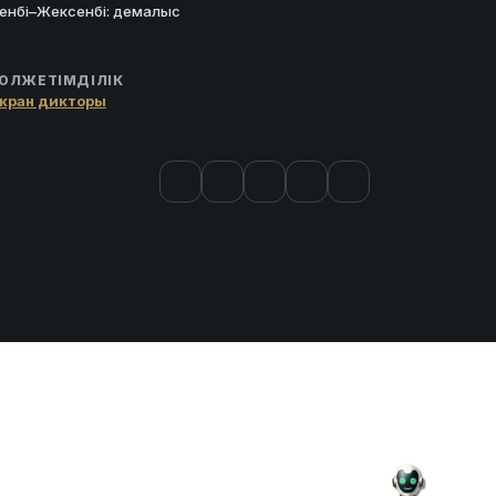
енбі–Жексенбі: демалыс
ОЛЖЕТІМДІЛІК
кран дикторы