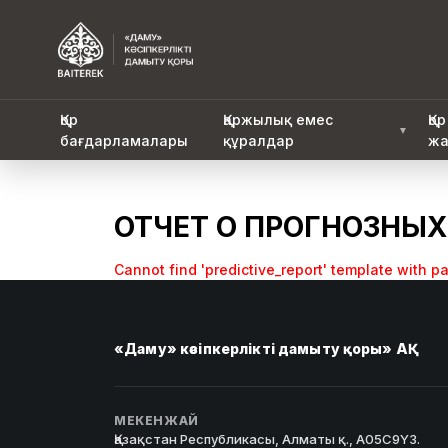
Қор
Қаржылық емес
Қор
▼
бағдарламалары
құралдар
жа
ОТЧЕТ О ПРОГНОЗНЫХ
Cannot find 'predictive_report' template with pa
«Даму» кәсіпкерлікті дамыту қоры» АҚ
МЕКЕНЖАЙ
Қазақстан Республикасы, Алматы қ., A05C9Y3.