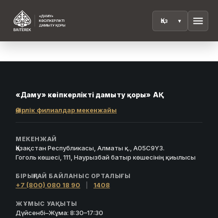
menu
«Даму» кәсіпкерлікті дамыту қоры» АҚ
Өңірлік филиалдар мекенжайы
МЕКЕНЖАЙ
Қазақстан Республикасы, Алматы қ., A05C9Y3.
Гоголь көшесі, 111, Наурызбай батыр көшесінің қиылысы
БІРЫҢҒАЙ БАЙЛАНЫС ОРТАЛЫҒЫ
+7 (800) 080 18 90
|
1408
ЖҰМЫС УАҚЫТЫ
Дүйсенбі–Жұма: 8:30–17:30