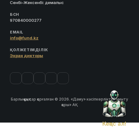
Сенбі–Жексенбі: демалыс
БСН
970840000277
EMAIL
info@fund.kz
ҚОЛЖЕТІМДІЛІК
Экран дикторы
Барлық құқықтар қорғалған © 2026. «Даму» кәсіпкерлікті дамыту
қоры» АҚ
Кеңес ал!