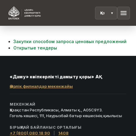
menu
Закупки способом запроса ценовых предложений
Открытые тендеры
«Даму» кәсіпкерлікті дамыту қоры» АҚ
Өңірлік филиалдар мекенжайы
МЕКЕНЖАЙ
Қазақстан Республикасы, Алматы қ., A05C9Y3.
Гоголь көшесі, 111, Наурызбай батыр көшесінің қиылысы
БІРЫҢҒАЙ БАЙЛАНЫС ОРТАЛЫҒЫ
+7 (800) 080 18 90
|
1408