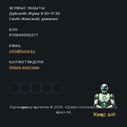
ЖҰМЫС УАҚЫТЫ
Дүйсенбі–Жұма: 8:30–17:30
Сенбі–Жексенбі: демалыс
БСН
970840000277
EMAIL
info@fund.kz
ҚОЛЖЕТІМДІЛІК
Экран дикторы
Барлық құқықтар қорғалған © 2026. «Даму» кәсіпкерлікті дамыту
қоры» АҚ
Кеңес ал!