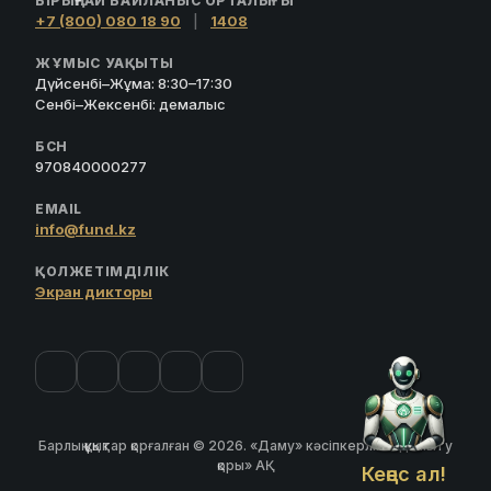
БІРЫҢҒАЙ БАЙЛАНЫС ОРТАЛЫҒЫ
+7 (800) 080 18 90
|
1408
ЖҰМЫС УАҚЫТЫ
Дүйсенбі–Жұма: 8:30–17:30
Сенбі–Жексенбі: демалыс
БСН
970840000277
EMAIL
info@fund.kz
ҚОЛЖЕТІМДІЛІК
Экран дикторы
Барлық құқықтар қорғалған © 2026. «Даму» кәсіпкерлікті дамыту
қоры» АҚ
Кеңес ал!