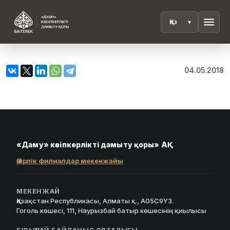
menu
04.05.2018
«Даму» кәсіпкерлікті дамыту қоры» АҚ
Өңірлік филиалдар мекенжайы
МЕКЕНЖАЙ
Қазақстан Республикасы, Алматы қ., A05C9Y3.
Гоголь көшесі, 111, Наурызбай батыр көшесінің қиылысы