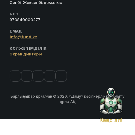
Сенбі–Жексенбі: демалыс
БСН
970840000277
EMAIL
info@fund.kz
ҚОЛЖЕТІМДІЛІК
Экран дикторы
Барлық құқықтар қорғалған © 2026. «Даму» кәсіпкерлікті дамыту
қоры» АҚ
Кеңес ал!