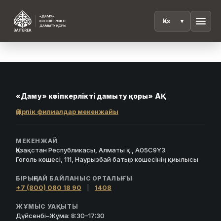
menu
«Даму» кәсіпкерлікті дамыту қоры» АҚ
Өңірлік филиалдар мекенжайы
МЕКЕНЖАЙ
Қазақстан Республикасы, Алматы қ., A05C9Y3.
Гоголь көшесі, 111, Наурызбай батыр көшесінің қиылысы
БІРЫҢҒАЙ БАЙЛАНЫС ОРТАЛЫҒЫ
+7 (800) 080 18 90
|
1408
ЖҰМЫС УАҚЫТЫ
Дүйсенбі–Жұма: 8:30–17:30