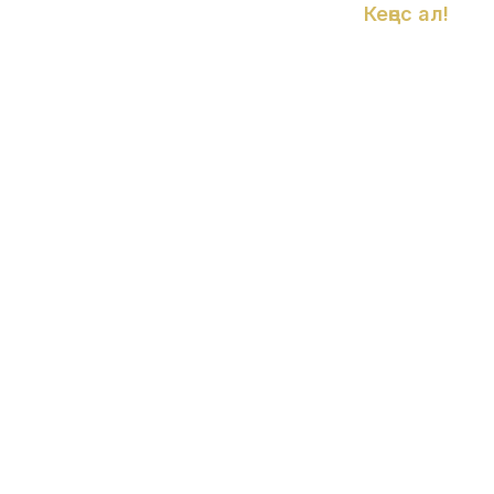
Кеңес ал!
13.09.2017
Толығырақ