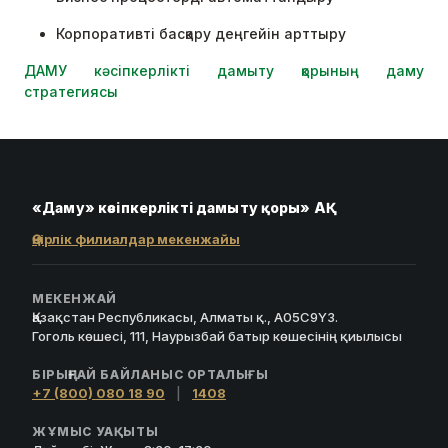
Корпоративті басқару деңгейін арттыру
ДАМУ кәсіпкерлікті дамыту қорының даму
стратегиясы
«Даму» кәсіпкерлікті дамыту қоры» АҚ
Өңірлік филиалдар мекенжайы
МЕКЕНЖАЙ
Қазақстан Республикасы, Алматы қ., A05C9Y3.
Гоголь көшесі, 111, Наурызбай батыр көшесінің қиылысы
БІРЫҢҒАЙ БАЙЛАНЫС ОРТАЛЫҒЫ
+7 (800) 080 18 90
|
1408
ЖҰМЫС УАҚЫТЫ