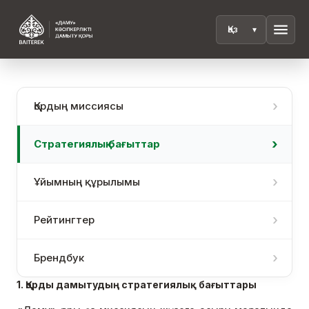
menu
Қордың миссиясы
Стратегиялық бағыттар
Ұйымның құрылымы
Рейтингтер
Брендбук
1. Қорды дамытудың стратегиялық бағыттары