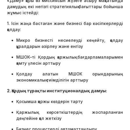
«Даму» қоры өз миссиясын жүзеге асыру мақсатында
дамудың екі негізгі стратегиялық бағыттары бойынша
жұмыс істейді:
1. Ісін жаңа бастаған және бизнесі бар кәсіпкерлерді
қолдау:
Микро бизнесті несиелеуді кеңейту, қолдау
құралдарын әзірлеу және енгізу
МШОК–ті Қордың қаржылық бағдарламаларымен
қамту үлесін арттыру
Қолдау алатын МШОК орындарының
экономикалық тиімділігін арттыру
2. Қордың тұрақты институционалдық дамуы:
Қосымша қаржы көздерін тарту
Қаржылық көрсеткіштердің жоспарланған
деңгейіне қол жеткізу
Бизнес процестерді автоматтандыру