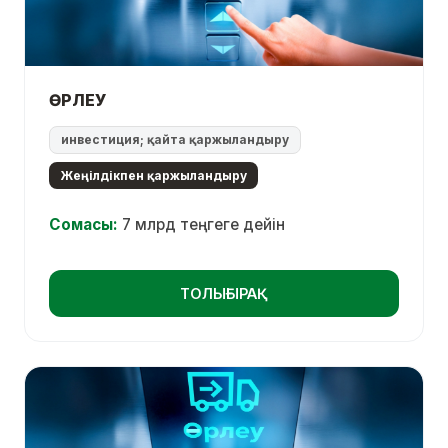
ӨРЛЕУ
инвестиция; қайта қаржыландыру
Жеңілдікпен қаржыландыру
Сомасы:
7 млрд теңгеге дейін
ТОЛЫҒЫРАҚ