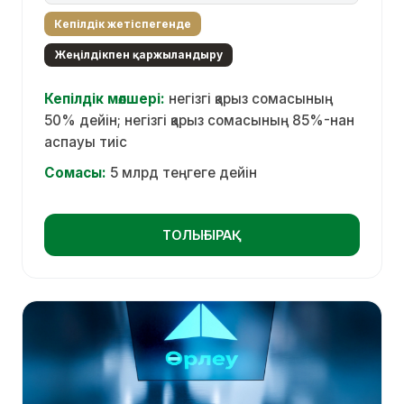
Кепілдік жетіспегенде
Жеңілдікпен қаржыландыру
Кепілдік мөлшері:
негізгі қарыз сомасының
50% дейін; негізгі қарыз сомасының 85%-нан
аспауы тиіс
Сомасы:
5 млрд теңгеге дейін
ТОЛЫҒЫРАҚ