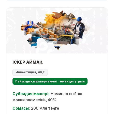
ІСКЕР АЙМАҚ
Инвестиция; АҚТ
Пайыздық мөлшерлемені төмендету үшін
Субсидия мөлшері:
Номинал сыйақы
мөлшерлемесінің 40%
Сомасы:
200 млн теңге