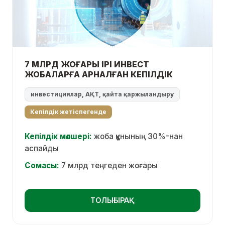
7 МЛРД ЖОҒАРЫ ІРІ ИНВЕСТ
ЖОБАЛАРҒА АРНАЛҒАН КЕПІЛДІК
инвестициялар, АҚТ, қайта қаржыландыру
Кепілдік жетіспегенде
Кепілдік мөлшері:
жоба құнының 30%-нан
аспайды
Сомасы:
7 млрд теңгеден жоғары
ТОЛЫҒЫРАҚ