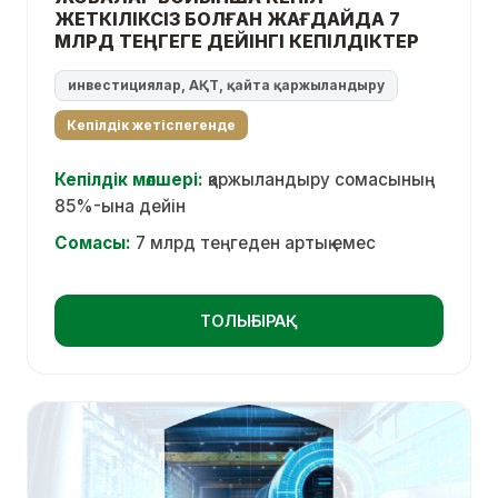
ЖЕТКІЛІКСІЗ БОЛҒАН ЖАҒДАЙДА 7
МЛРД ТЕҢГЕГЕ ДЕЙІНГІ КЕПІЛДІКТЕР
инвестициялар, АҚТ, қайта қаржыландыру
Кепілдік жетіспегенде
Кепілдік мөлшері:
қаржыландыру сомасының
85%-ына дейін
Сомасы:
7 млрд теңгеден артық емес
ТОЛЫҒЫРАҚ