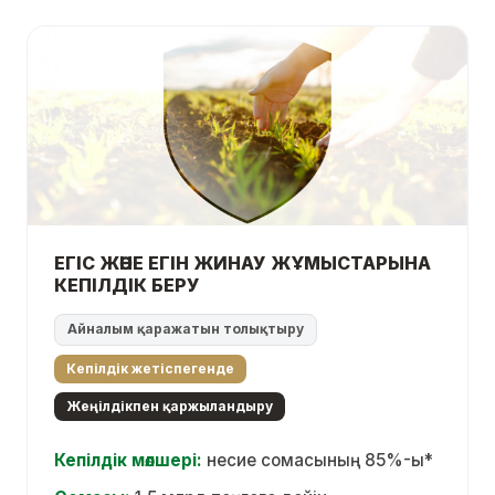
ЕГІС ЖӘНЕ ЕГІН ЖИНАУ ЖҰМЫСТАРЫНА
КЕПІЛДІК БЕРУ
Aйналым қаражатын толықтыру
Кепілдік жетіспегенде
Жеңілдікпен қаржыландыру
Кепілдік мөлшері:
несие сомасының 85%-ы*