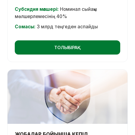
Субсидия мөлшері:
Номинал сыйақы
мөлшерлемесінің 40%
Сомасы:
3 млрд теңгеден аспайды
ТОЛЫҒЫРАҚ
ЖОБАЛАР БОЙЫНША КЕПІЛ