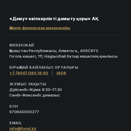
«Даму» кәсіпкерлікті дамыту қоры» АҚ
Өңірлік филиалдар мекенжайы
МЕКЕНЖАЙ
Қазақстан Республикасы, Алматы қ., A05C9Y3.
Гоголь көшесі, 111, Наурызбай батыр көшесінің қиылысы
БІРЫҢҒАЙ БАЙЛАНЫС ОРТАЛЫҒЫ
+7 (800) 080 18 90
|
1408
ЖҰМЫС УАҚЫТЫ
Дүйсенбі–Жұма: 8:30–17:30
Сенбі–Жексенбі: демалыс
БСН
970840000277
EMAIL
info@fund.kz