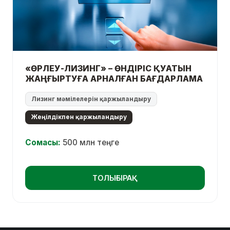
«ӨРЛЕУ-ЛИЗИНГ» – ӨНДІРІС ҚУАТЫН
ЖАҢҒЫРТУҒА АРНАЛҒАН БАҒДАРЛАМА
Лизинг мәмілелерін қаржыландыру
Жеңілдікпен қаржыландыру
Сомасы:
500 млн теңге
ТОЛЫҒЫРАҚ