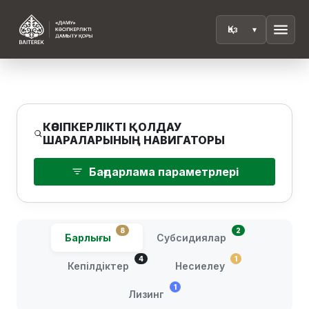
menu
КӘСІПКЕРЛІКТІ ҚОЛДАУ
ШАРАЛАРЫНЫҢ НАВИГАТОРЫ
Бағдарлама параметрлері
8
2
Барлығы
Субсидиялар
4
1
Кепілдіктер
Несиелеу
1
Лизинг