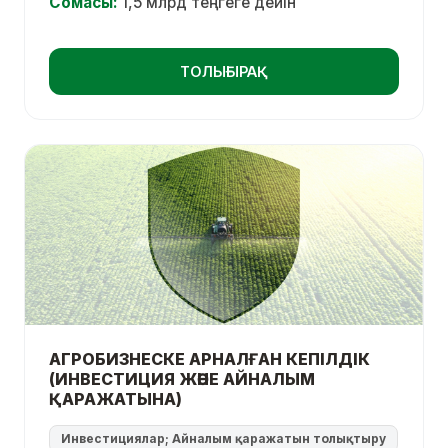
Сомасы:
1,5 млрд теңгеге дейін
ТОЛЫҒЫРАҚ
АГРОБИЗНЕСКЕ АРНАЛҒАН КЕПІЛДІК
(ИНВЕСТИЦИЯ ЖӘНЕ АЙНАЛЫМ
ҚАРАЖАТЫНА)
Инвестициялар; Айналым қаражатын толықтыру