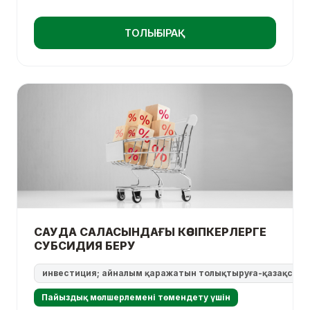
ТОЛЫҒЫРАҚ
САУДА САЛАСЫНДАҒЫ КӘСІПКЕРЛЕРГЕ
СУБСИДИЯ БЕРУ
инвестиция; айналым қаражатын толықтыруға-қазақстанды
Пайыздық мөлшерлемені төмендету үшін