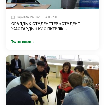
Жарияланған күні: 04.03.2016
ОРАЛДЫҚ СТУДЕНТТЕР «СТУДЕНТ
ЖАСТАРДЫҢ КӘСІПКЕРЛІК
БАСТАМАЛАРЫН ҚОЛДАУ» ЖОБАСЫ
БОЙЫНША ДӘРІС АЛДЫ
Толығырақ
→