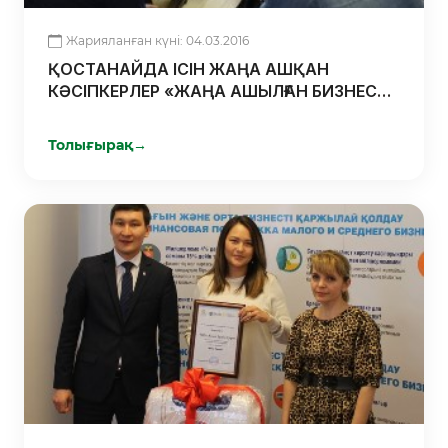
Жарияланған күні: 04.03.2016
ҚОСТАНАЙДА ІСІН ЖАҢА АШҚАН
КӘСІПКЕРЛЕР «ЖАҢА АШЫЛҒАН БИЗНЕСТІ
ҚОЛДАУ» ЖОБАСЫНЫҢ ШЕҢБЕРІНДЕ
БІЛІМ АЛДЫ
Толығырақ
→