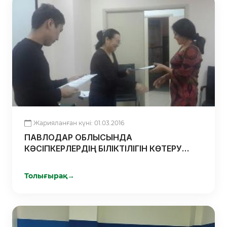
Жарияланған күні: 01.03.2016
ПАВЛОДАР ОБЛЫСЫНДА
КӘСІПКЕРЛЕРДІҢ БІЛІКТІЛІГІН КӨТЕРУ
МАҚСАТЫНДАҒЫ БІРІҢҒАЙ БАҒДАРЛАМА
АЯСЫНДА «ЖАҢА АШЫЛҒАН БИЗНЕСТІ
Толығырақ
→
ҚОЛДАУ» ЖОБАСЫ ҚОРЫТЫНДЫЛАНДЫ