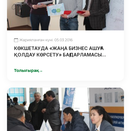
Жарияланған күні: 05.03.2016
КӨКШЕТАУДА «ЖАҢА БИЗНЕС АШУҒА
ҚОЛДАУ КӨРСЕТУ» БАҒДАРЛАМАСЫ
АЯСЫНДА СЕМИНАР ӨТТІ
Толығырақ
→