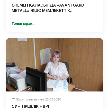
ӨСКЕМЕН ҚАЛАСЫНДА «AVANTGARD-
METALL» ЖШС МЕМЛЕКЕТТІК
ҚОЛДАУДЫҢ КӨМЕГІМЕН ДАМУДА
Толығырақ
→
Жарияланған күні: 25.05.2020
СУ – ТІРШІЛІК НӘРІ