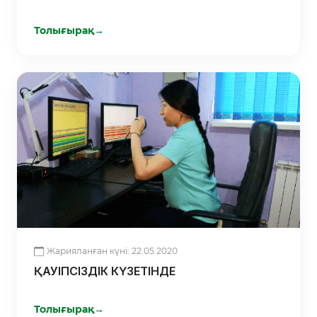
Толығырақ
→
Жарияланған күні: 22.05.2020
ҚАУІПСІЗДІК КҮЗЕТІНДЕ
Толығырақ
→