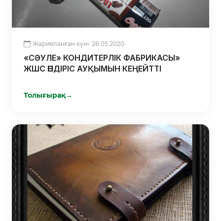
Жарияланған күні: 28.05.2020
«СӘУЛЕ» КОНДИТЕРЛІК ФАБРИКАСЫ»
ЖШС ӨНДІРІС АУҚЫМЫН КЕҢЕЙТТІ
Толығырақ
→