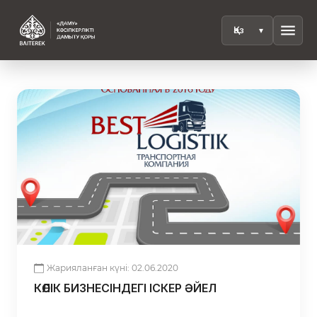
menu
Жарияланған күні: 02.06.2020
КӨЛІК БИЗНЕСІНДЕГІ ІСКЕР ӘЙЕЛ