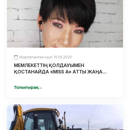
Жарияланған күні: 15.05.2020
МЕМЛЕКЕТТІҢ ҚОЛДАУЫМЕН
ҚОСТАНАЙДА «MISS A» АТТЫ ЖАҢА
СҰЛУЛЫҚ СТУДИЯСЫ АШЫЛДЫ
Толығырақ
→