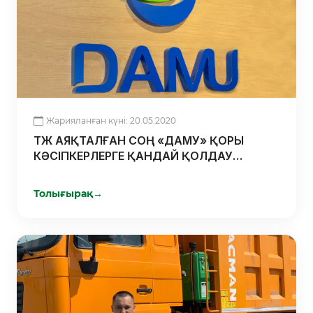
Жарияланған күні: 20.05.2020
ТЖ АЯҚТАЛҒАН СОҢ «ДАМУ» ҚОРЫ
КӘСІПКЕРЛЕРГЕ ҚАНДАЙ ҚОЛДАУ
КӨРСЕТЕДІ
Толығырақ
→