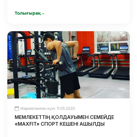
БОЙЫНША ТРАКТОР САТЫП АЛДЫ
Толығырақ
→
Жарияланған күні: 11.05.2020
МЕМЛЕКЕТТІҢ ҚОЛДАУЫМЕН СЕМЕЙДЕ
«MAXFIT» СПОРТ КЕШЕНІ АШЫЛДЫ