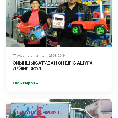
Жарияланған күні: 21.08.2019
ОЙЫНШЫҚ САТУДАН ӨНДІРІС АШУҒА
ДЕЙІНГІ ЖОЛ
Толығырақ
→