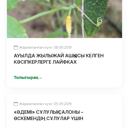
Жарияланған күні: 06.09.2019
АУЫЛДА ЖЫЛЫЖАЙ АШҚЫСЫ КЕЛГЕН
КӘСІПКЕРЛЕРГЕ ЛАЙФКАХ
Толығырақ
→
Жарияланған күні: 05.09.2019
«ӘДЕМІ» СҰЛУЛЫҚ САЛОНЫ –
ӨСКЕМЕНДІҢ СҰЛУЛАР ҮШІН