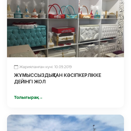
Жарияланған күні: 10.09.2019
ЖҰМЫССЫЗДЫҚТАН КӘСІПКЕРЛІККЕ
ДЕЙІНГІ ЖОЛ
Толығырақ
→