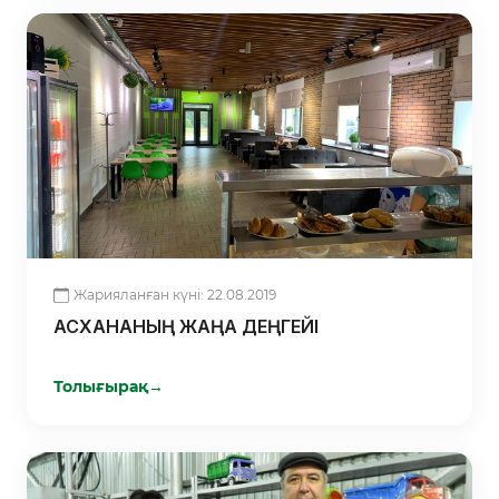
Жарияланған күні: 22.08.2019
АСХАНАНЫҢ ЖАҢА ДЕҢГЕЙІ
Толығырақ
→