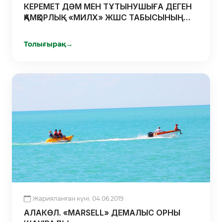
КЕРЕМЕТ ДӘМ МЕН ТҰТЫНУШЫҒА ДЕГЕН
ҚАМҚОРЛЫҚ - «МИЛХ» ЖШС ТАБЫСЫНЫҢ
КІЛТІ
Толығырақ
→
Жарияланған күні: 04.06.2019
АЛАКӨЛ. «MARSELL» ДЕМАЛЫС ОРНЫ