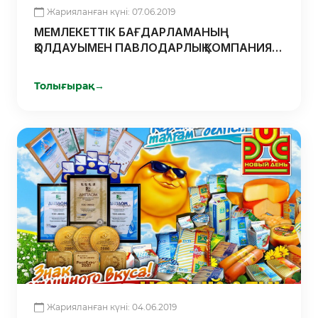
Жарияланған күні: 07.06.2019
МЕМЛЕКЕТТІК БАҒДАРЛАМАНЫҢ
ҚОЛДАУЫМЕН ПАВЛОДАРЛЫҚ КОМПАНИЯ
КЕРАМЗИТ ӨНДІРУ БАСТАДЫ
Толығырақ
→
Жарияланған күні: 04.06.2019