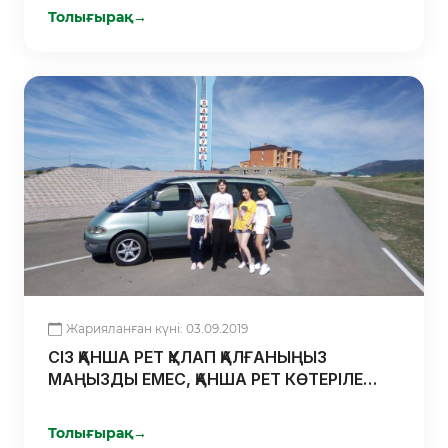
Толығырақ
→
Жарияланған күні: 03.09.2019
СІЗ ҚАНША РЕТ ҚҰЛАП ҚАЛҒАНЫҢЫЗ
МАҢЫЗДЫ ЕМЕС, ҚАНША РЕТ КӨТЕРІЛЕ
АЛҒАНЫҢЫЗ МАҢЫЗДЫ
Толығырақ
→