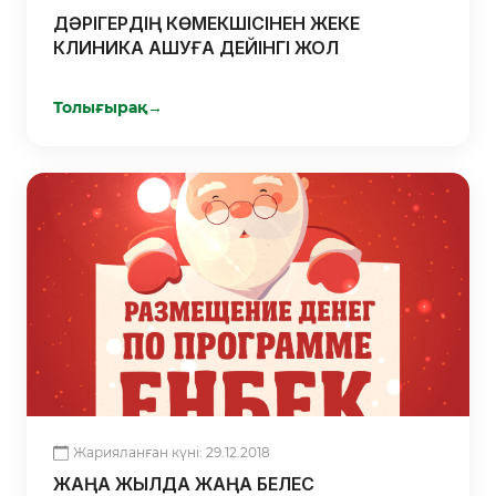
ДӘРІГЕРДІҢ КӨМЕКШІСІНЕН ЖЕКЕ
КЛИНИКА АШУҒА ДЕЙІНГІ ЖОЛ
Толығырақ
→
Жарияланған күні: 29.12.2018
ЖАҢА ЖЫЛДА ЖАҢА БЕЛЕС