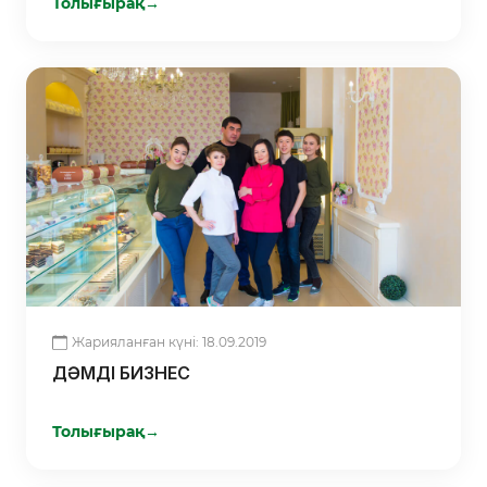
Толығырақ
→
Жарияланған күні: 18.09.2019
ДӘМДІ БИЗНЕС
Толығырақ
→