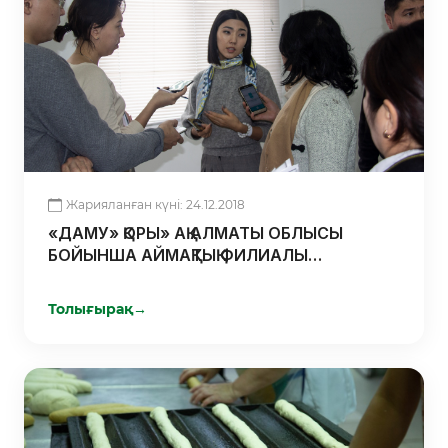
Жарияланған күні: 24.12.2018
«ДАМУ» ҚОРЫ» АҚ АЛМАТЫ ОБЛЫСЫ
БОЙЫНША АЙМАҚТЫҚ ФИЛИАЛЫ
«БИЗНЕСТІҢ ЖОЛ КАРТАСЫ-2020»
ҚОЛДАУ ЖӘНЕ БИЗНЕСТІ ДАМЫТУДЫҢ
Толығырақ
→
БІРІНҒАЙ БАҒДАРЛАМАҒА ҚАТЫСАТЫН
КӘСІПОРЫНДАРДЫҢ БАСПАСӨЗ- ТУРЫН
ӨТКІЗДІ