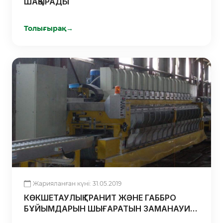
ШАҚЫРАДЫ
Толығырақ
→
Жарияланған күні: 31.05.2019
КӨКШЕТАУЛЫҚ ГРАНИТ ЖӘНЕ ГАББРО
БҰЙЫМДАРЫН ШЫҒАРАТЫН ЗАМАНАУИ
ТАС ӨҢДЕУ ЗАУЫТЫ 100% ОТАНДЫҚ ӨНІМ