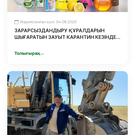
Жарияланған күні: 04.08.2020
ЗАРАРСЫЗДАНДЫРУ ҚҰРАЛДАРЫН
ШЫҒАРАТЫН ЗАУЫТ КАРАНТИН КЕЗІНДЕ
ТӘУЛІК БОЙЫ ЖҰМЫС ІСТЕДІ
Толығырақ
→