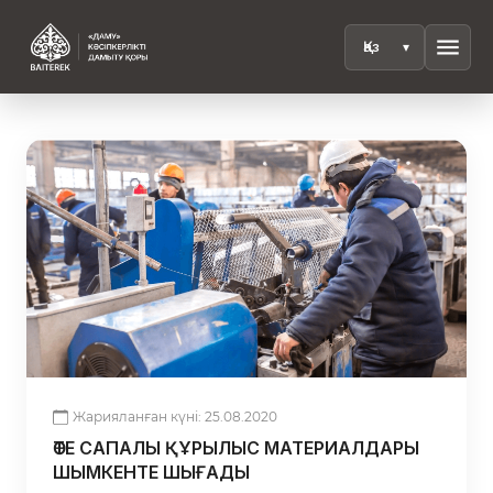
menu
Жарияланған күні: 25.08.2020
ӨТЕ САПАЛЫ ҚҰРЫЛЫС МАТЕРИАЛДАРЫ
ШЫМКЕНТЕ ШЫҒАДЫ