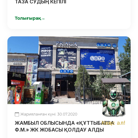
ТАЗА СУДЫҢ КЕПІЛІ
Толығырақ
→
Жарияланған күні: 30.07.2020
Кеңес ал!
ЖАМБЫЛ ОБЛЫСЫНДА «ҚҰТТЫБАЕВА
Ф.М.» ЖК ЖОБАСЫ ҚОЛДАУ АЛДЫ