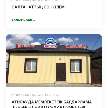
Жарияланған күні: 11.08.2020
САЛТАНАТТЫҢ СӘН ӘЛЕМІ
Толығырақ
→
Жарияланған күні: 10.08.2020
АТЫРАУДА МЕМЛЕКЕТТІК БАҒДАРЛАМА
ШЕҢБЕРІНДЕ АВТО ЖУУ ҚЫЗМЕТТЕРІ