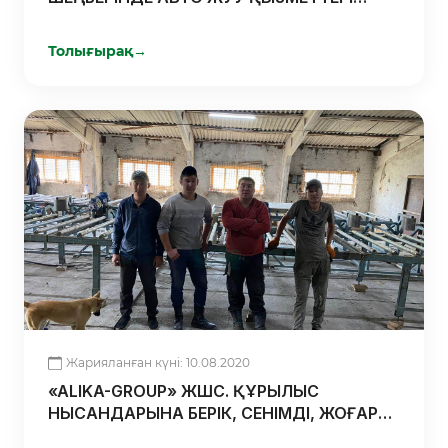
БОЙЫНША ЖОБАҒА ҚОЛДАУ КӨРСЕТІЛДІ
Толығырақ
→
Жарияланған күні: 10.08.2020
«ALIKA-GROUP» ЖШС. ҚҰРЫЛЫС
НЫСАНДАРЫНА БЕРІК, СЕНІМДІ, ЖОҒАРЫ
САПАЛЫ СЭНДВИЧ ПАНЕЛЬДЕРІН