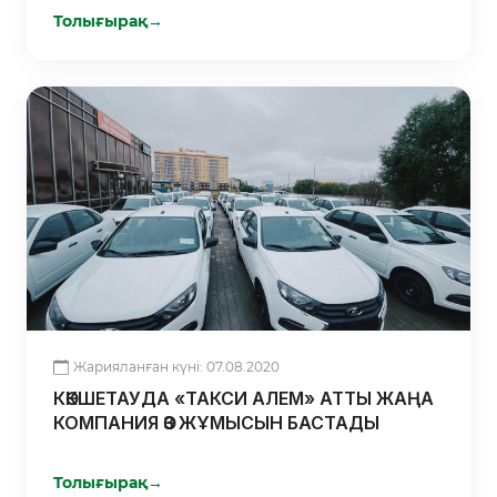
ӨНДІРЕДІ
Толығырақ
→
Жарияланған күні: 07.08.2020
КӨКШЕТАУДА «ТАКСИ АЛЕМ» АТТЫ ЖАҢА
КОМПАНИЯ ӨЗ ЖҰМЫСЫН БАСТАДЫ
Толығырақ
→