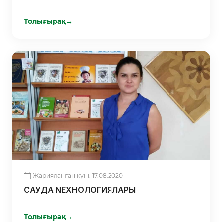
БҰЙЫМДАР ШЫҒАРАТЫН ЗАУЫТҚА
ҚОЛДАУ КӨРСЕТТІ
Толығырақ
→
Жарияланған күні: 17.08.2020
САУДА NЕХНОЛОГИЯЛАРЫ
Толығырақ
→