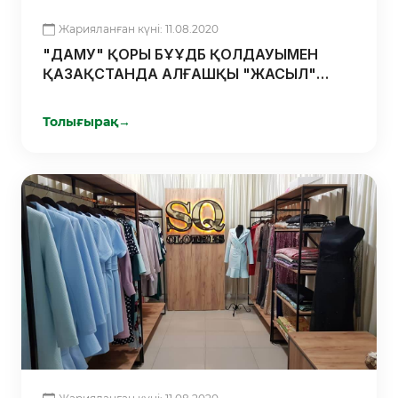
Жарияланған күні: 11.08.2020
"ДАМУ" ҚОРЫ БҰҰДБ ҚОЛДАУЫМЕН
ҚАЗАҚСТАНДА АЛҒАШҚЫ "ЖАСЫЛ"
ОБЛИГАЦИЯЛАРДЫ ШЫҒАРДЫ
Толығырақ
→