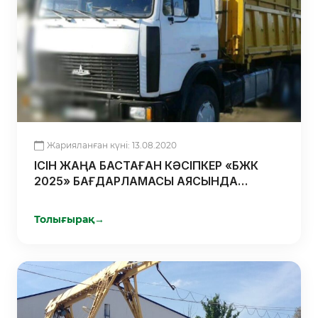
Жарияланған күні: 13.08.2020
ІСІН ЖАҢА БАСТАҒАН КӘСІПКЕР «БЖК
2025» БАҒДАРЛАМАСЫ АЯСЫНДА
НЕСИЕСІН СУБСИДИЯЛАП, «ДАМУ»
ҚОРЫНЫҢ КЕПІЛДІГІН АЛДЫ
Толығырақ
→